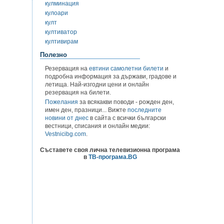
кулминация
кулоари
култ
култиватор
култивирам
Полезно
Резервация на
евтини самолетни билети
и
подробна информация за държави, градове и
летища. Най-изгодни цени и онлайн
резервация на билети.
Пожелания
за всякакви поводи - рожден ден,
имен ден, празници... Вижте
последните
новини от днес
в сайта с всички български
вестници, списания и онлайн медии:
Vestnicibg.com
.
Съставете своя лична телевизионна програма
в
ТВ-програма.BG