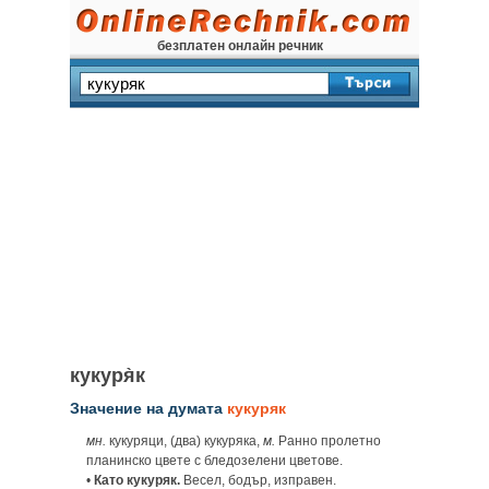
безплатен онлайн речник
кукуря̀к
Значение на думата
кукуряк
мн.
кукуряци, (два) кукуряка,
м.
Ранно пролетно
планинско цвете с бледозелени цветове.
•
Като кукуряк.
Весел, бодър, изправен.