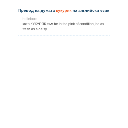
Превод на думата
кукуряк
на английски език
hellebore
като КУКУРЯК съм be in the pink of condition, be as
fresh as a daisy