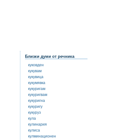
Близки думи от речника
куковден
кукувам
кукувица
кукумявка
кукуригам
кукуригвам
кукуригна
кукуригу
кукуруз
кула
кулинария
кулиса
кулминационен