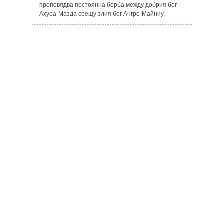
проповядва постоянна борба между добрия бог
Ахура-Мазда срещу злия бог Ангро-Майниу.