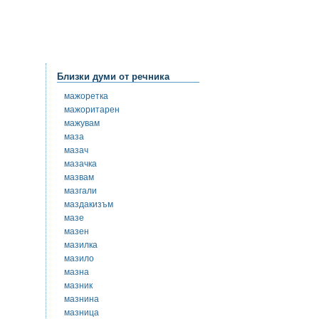
Близки думи от речника
мажоретка
мажоритарен
мажувам
маза
мазач
мазачка
мазвам
мазгали
маздакизъм
мазе
мазен
мазилка
мазило
мазна
мазник
мазнина
мазница