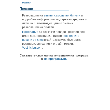
мазно
Полезно
Резервация на
евтини самолетни билети
и
подробна информация за държави, градове и
летища. Най-изгодни цени и онлайн
резервация на билети.
Пожелания
за всякакви поводи - рожден ден,
имен ден, празници... Вижте
последните
новини от днес
в сайта с всички български
вестници, списания и онлайн медии:
Vestnicibg.com
.
Съставете своя лична телевизионна програма
в
ТВ-програма.BG