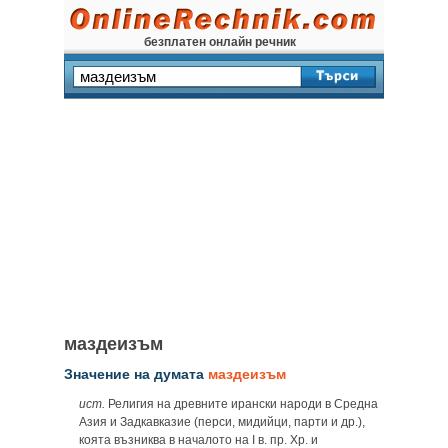
безплатен онлайн речник
маздеизъм
Значение на думата
маздеизъм
ист.
Религия на древните ирански народи в Средна
Азия и Задкавказие (перси, мидийци, парти и др.),
коята възниква в началото на І в. пр. Хр. и