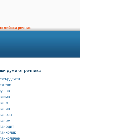
нглийски речник
зки думи от речника
косърдечен
котело
кушав
лазма
ланж
ланин
ланоза
ланом
ланоцит
ланхолик
ланхоличен