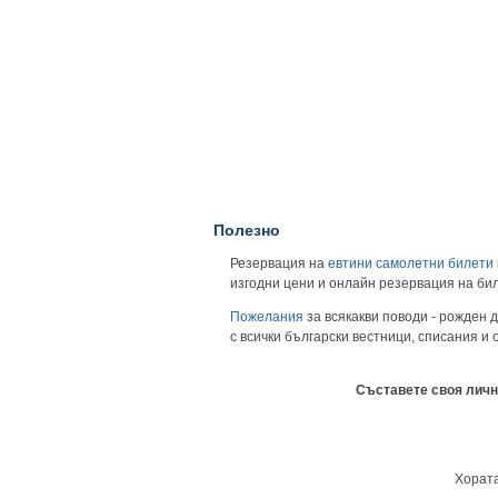
Полезно
Резервация на
евтини самолетни билети
изгодни цени и онлайн резервация на би
Пожелания
за всякакви поводи - рожден д
с всички български вестници, списания и
Съставете своя личн
Хората