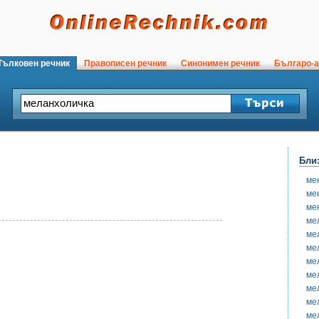
ълковен речник
Правописен речник
Синонимен речник
Българо-а
Бли
ме
ме
ме
ме
ме
ме
ме
ме
ме
ме
ме