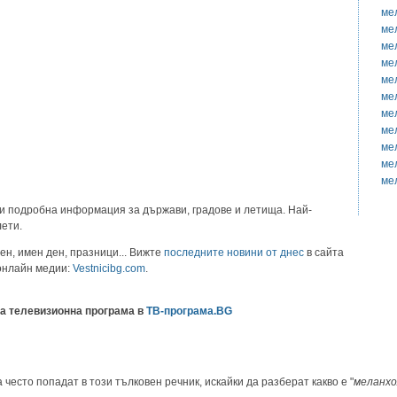
ме
ме
ме
ме
ме
ме
ме
ме
ме
ме
ме
и подробна информация за държави, градове и летища. Най-
лети.
ен, имен ден, празници... Вижте
последните новини от днес
в сайта
 онлайн медии:
Vestnicibg.com
.
а телевизионна програма в
ТВ-програма.BG
 често попадат в този тълковен речник, искайки да разберат какво е "
меланхо