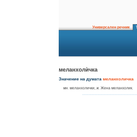
Универсален речник
Т
меланхолѝчка
Значение на думата
меланхоличка
мн.
меланхолички,
ж.
Жена меланхолик.