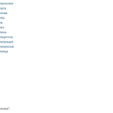
ланхолия
ласа
лачка
лба
ле
лез
лена
лецитоза
лиорация
лиоризъм
лница
личка
".