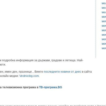
ме
ме
ме
ме
ме
ме
ме
ме
ме
ме
ме
и подробна информация за държави, градове и летища. Най-
лети.
ен, имен ден, празници... Вижте
последните новини от днес
в сайта
 онлайн медии:
Vestnicibg.com
.
а телевизионна програма в
ТВ-програма.BG