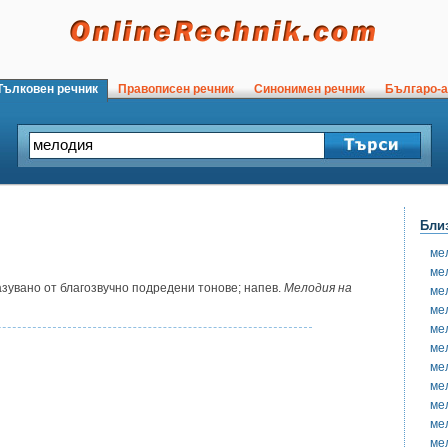
ълковен речник
Правописен речник
Синонимен речник
Българо-а
Бли
ме
ме
зувано от благозвучно подредени тонове; напев.
Мелодия на
ме
ме
ме
ме
ме
ме
ме
ме
ме