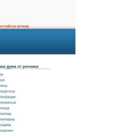
нглийски речник
зки думи от речника
ле
лез
лена
лецитоза
лиорация
лиоризъм
лница
лничар
лничарка
лодика
лодичен