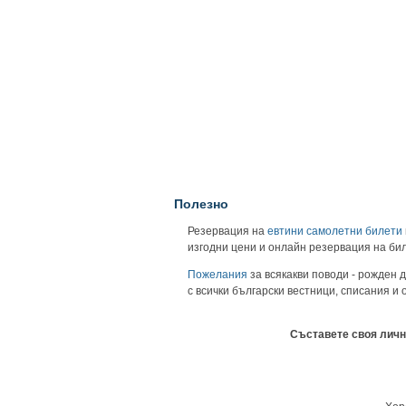
Полезно
Резервация на
евтини самолетни билети
изгодни цени и онлайн резервация на би
Пожелания
за всякакви поводи - рожден д
с всички български вестници, списания и
Съставете своя личн