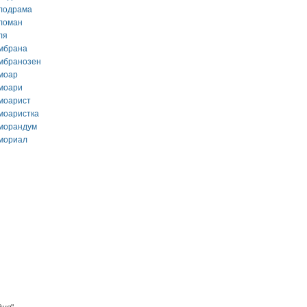
лодрама
ломан
ля
мбрана
мбранозен
моар
моари
моарист
моаристка
морандум
мориал