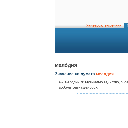
Универсален речник
Т
мело̀дия
Значение на думата
мелодия
мн.
мелодии,
ж.
Музикално единство, обра
година. Бавна мелодия.