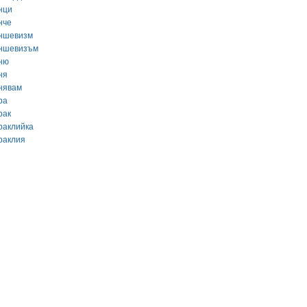
нци
нче
ншевизм
ншевизъм
ню
ня
нявам
ра
рак
раклийка
раклия