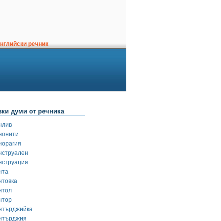
нглийски речник
зки думи от речника
нлив
нонити
норагия
нструален
нструация
нта
нтовка
нтол
нтор
нтърджийка
нтърджия