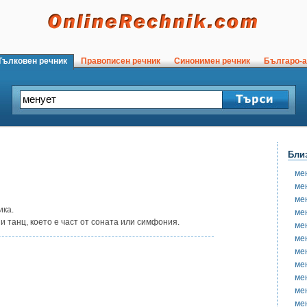
ълковен речник
Правописен речник
Синонимен речник
Българо-а
Бли
ме
ме
ме
ика.
ме
и танц, което е част от соната или симфония.
ме
ме
ме
ме
ме
ме
ме