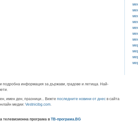
ме
ме
ме
ме
ме
ме
ме
ме
ме
ме
ме
и подробна информация за държави, градове и летища. Най-
лети.
ен, имен ден, празници... Вижте
последните новини от днес
в сайта
 онлайн медии:
Vestnicibg.com
.
а телевизионна програма в
ТВ-програма.BG