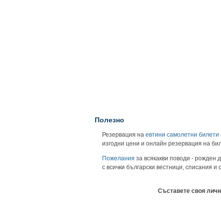
Полезно
Резервация на
евтини самолетни билети
изгодни цени и онлайн резервация на би
Пожелания
за всякакви поводи - рожден д
с всички български вестници, списания и
Съставете своя личн