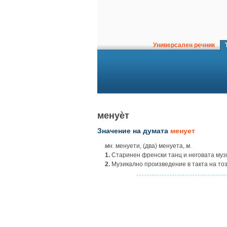
Универсален речник
Т
менуѐт
Значение на думата
менует
мн.
менуети, (два) менуета,
м.
1.
Старинен френски танц и неговата муз
2.
Музикално произведение в такта на тоз