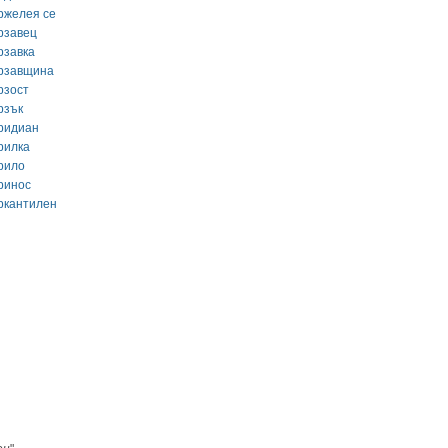
ржелея се
рзавец
рзавка
рзавщина
рзост
рзък
ридиан
рилка
рило
ринос
ркантилен