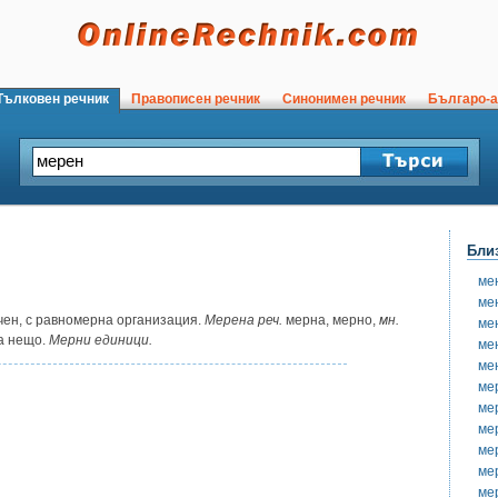
ълковен речник
Правописен речник
Синонимен речник
Българо-а
Бли
ме
ме
ен, с равномерна организация.
Мерена реч.
мерна, мерно,
мн.
ме
а нещо.
Мерни единици.
ме
ме
ме
ме
ме
ме
ме
ме