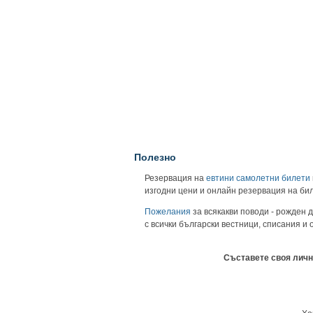
Полезно
Резервация на
евтини самолетни билети
изгодни цени и онлайн резервация на би
Пожелания
за всякакви поводи - рожден д
с всички български вестници, списания и
Съставете своя личн