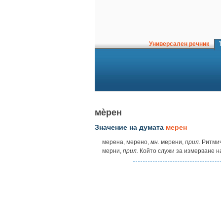
Универсален речник
Т
мѐрен
Значение на думата
мерен
мерена, мерено,
мн.
мерени,
прил.
Ритмич
мерни,
прил.
Който служи за измерване н