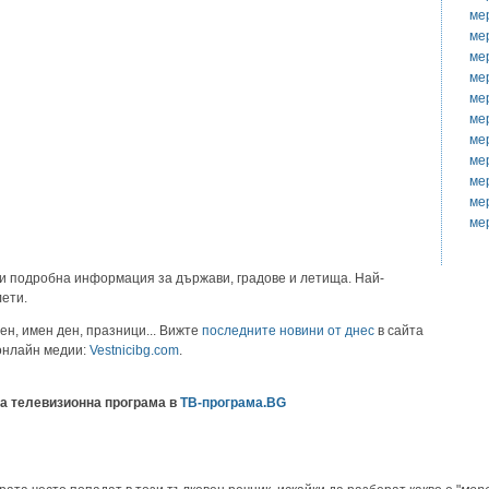
ме
ме
ме
ме
ме
ме
ме
ме
ме
ме
ме
и подробна информация за държави, градове и летища. Най-
лети.
ен, имен ден, празници... Вижте
последните новини от днес
в сайта
 онлайн медии:
Vestnicibg.com
.
а телевизионна програма в
ТВ-програма.BG