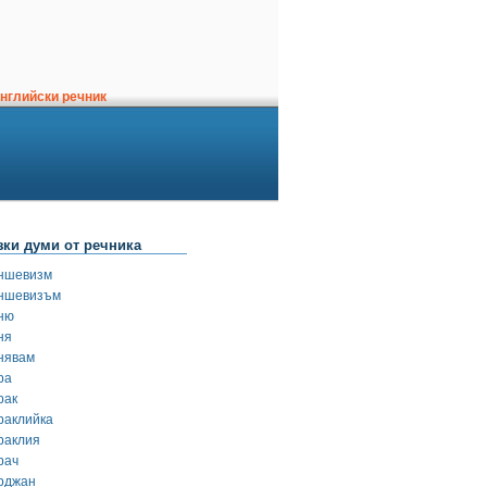
нглийски речник
зки думи от речника
ншевизм
ншевизъм
ню
ня
нявам
ра
рак
раклийка
раклия
рач
рджан