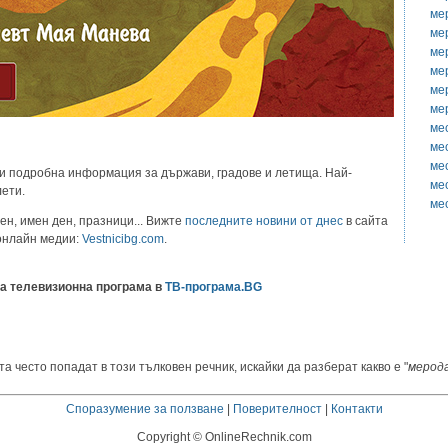
ме
ме
ме
ме
ме
ме
ме
ме
ме
и подробна информация за държави, градове и летища. Най-
ме
лети.
ме
ен, имен ден, празници... Вижте
последните новини от днес
в сайта
 онлайн медии:
Vestnicibg.com
.
а телевизионна програма в
ТВ-програма.BG
а често попадат в този тълковен речник, искайки да разберат какво е "
мерод
Споразумение за ползване
|
Поверителност
|
Контакти
Copyright © OnlineRechnik.com