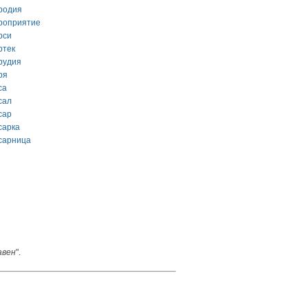
родия
роприятие
рси
ртек
рудия
ря
са
сал
сар
сарка
сарница
авен
".