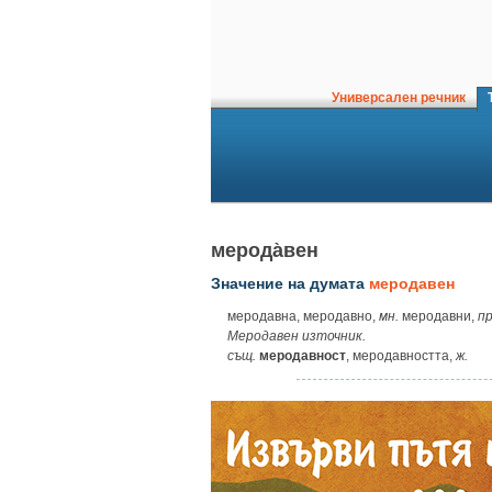
Универсален речник
Т
мерода̀вен
Значение на думата
меродавен
меродавна, меродавно,
мн.
меродавни,
пр
Меродавен източник.
същ.
меродавност
, меродавността,
ж.