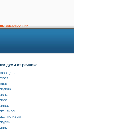
нглийски речник
зки думи от речника
рзавщина
рзост
рзък
ридиан
рилка
рило
ринос
ркантилен
ркантилизъм
ркурий
рник