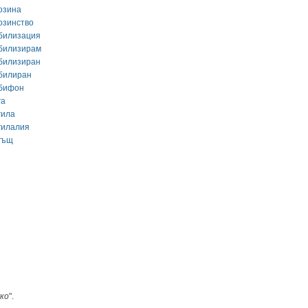
озина
озинство
билизация
билизирам
билизиран
билиран
бифон
га
гила
гилалия
гъщ
ко
".