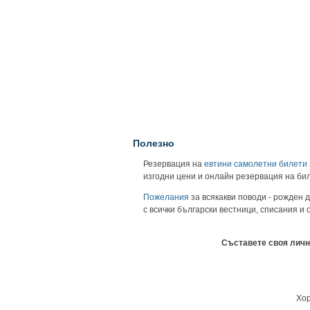
Полезно
Резервация на
евтини самолетни билети
изгодни цени и онлайн резервация на би
Пожелания
за всякакви поводи - рожден д
с всички български вестници, списания и
Съставете своя личн
Хор