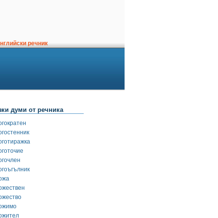
нглийски речник
зки думи от речника
огократен
огостенник
оготиражка
оготочие
огочлен
огоъгълник
ожа
ожествен
ожество
ожимо
ожител