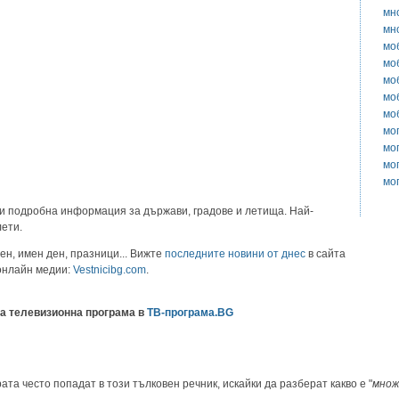
мн
мн
мо
мо
мо
мо
мо
мо
мо
мо
мо
и подробна информация за държави, градове и летища. Най-
лети.
ен, имен ден, празници... Вижте
последните новини от днес
в сайта
 онлайн медии:
Vestnicibg.com
.
а телевизионна програма в
ТВ-програма.BG
ата често попадат в този тълковен речник, искайки да разберат какво е "
множ