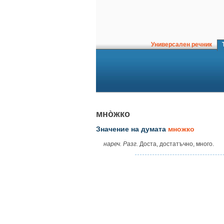
Универсален речник
Т
мно̀жко
Значение на думата
множко
нареч. Разг.
Доста, достатъчно, много.