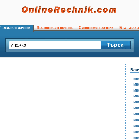
ълковен речник
Правописен речник
Синонимен речник
Българо-а
Бли
мн
мн
мн
мн
мн
мн
мн
мн
мн
мн
мн