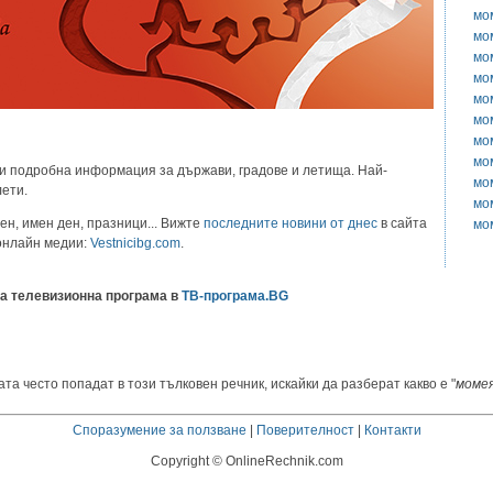
мо
мо
мо
мо
мо
мо
мо
мо
и подробна информация за държави, градове и летища. Най-
мо
лети.
мо
ен, имен ден, празници... Вижте
последните новини от днес
в сайта
мо
 онлайн медии:
Vestnicibg.com
.
а телевизионна програма в
ТВ-програма.BG
та често попадат в този тълковен речник, искайки да разберат какво е "
момея
Споразумение за ползване
|
Поверителност
|
Контакти
Copyright © OnlineRechnik.com