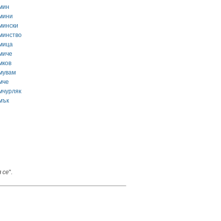
мин
мини
мински
минство
мица
миче
мков
мувам
мче
мчурляк
мък
 се
".