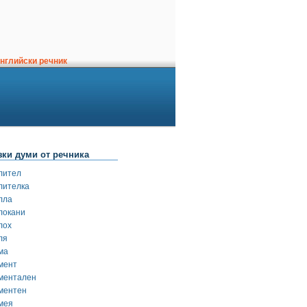
нглийски речник
зки думи от речника
лител
лителка
лла
локани
лох
ля
ма
мент
ментален
ментен
мея