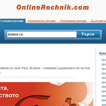
ълковен речник
Правописен речник
Синонимен речник
Българо-а
Бли
мо
мо
омяла се,
несв. Разг.
За жена – показвам с държанието си, че съм
мо
.
мо
мо
мо
мо
мо
мо
мо
мо