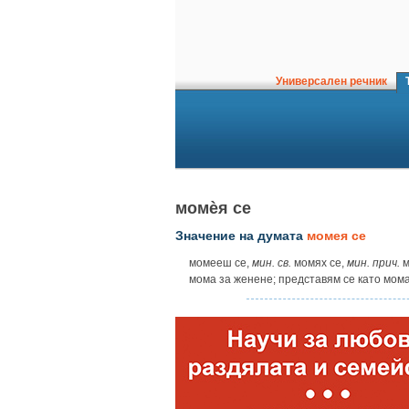
Универсален речник
Т
момѐя се
Значение на думата
момея се
момеeш се,
мин.
св.
момях се,
мин. прич.
м
мома за женене; представям се като мома