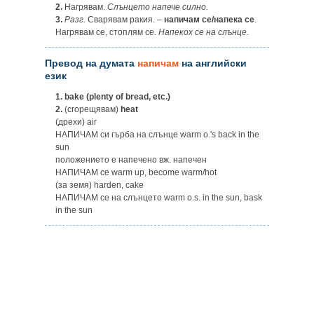
2.
Нагрявам.
Слънцето напече силно.
3.
Разг.
Сварявам ракия. –
напичам се/напека се
.
Нагрявам се, стоплям се.
Напекох се на слънце.
Превод на думата
напичам
на английски
език
1.
bake (plenty of bread, etc.)
2.
(сгорещявам)
heat
(дрехи) air
НАПИЧАМ си гърба на слънце warm o.'s back in the
sun
положението е напечено вж. напечен
НАПИЧАМ се warm up, become warm/hot
(за земя) harden, cake
НАПИЧАМ се на слънцето warm o.s. in the sun, bask
in the sun