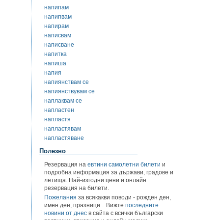
напипам
напипвам
напирам
написвам
написване
напитка
напиша
напия
напиянствам се
напиянствувам се
наплаквам се
напластен
напластя
напластявам
напластяване
Полезно
Резервация на
евтини самолетни билети
и
подробна информация за държави, градове и
летища. Най-изгодни цени и онлайн
резервация на билети.
Пожелания
за всякакви поводи - рожден ден,
имен ден, празници... Вижте
последните
новини от днес
в сайта с всички български