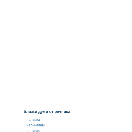
Близки думи от речника
напивка
напикавам
напикая