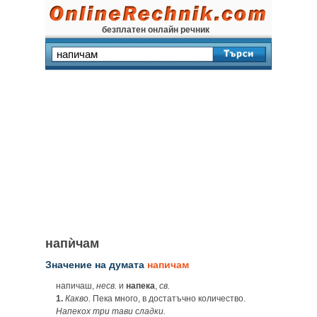
безплатен онлайн речник
напѝчам
Значение на думата
напичам
напичаш,
несв.
и
напека
,
св.
1.
Какво.
Пека много, в достатъчно количество.
Напекох три тави сладки.