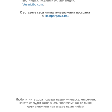
вестници, списания и онлайн медии:
Vestnicibg.com
.
Съставете своя лична телевизионна програма
в
ТВ-програма.BG
Любопитните хора ползват нашия универсален речник,
когато се чудят какво значи "напичам", как се пише,
какви синоними има и как е на английски.