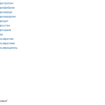
вротропен
врофибром
врохирург
врохирургия
вроцит
връстен
връщане
вус
възвратим
възвратимо
възвращенец
омия
".