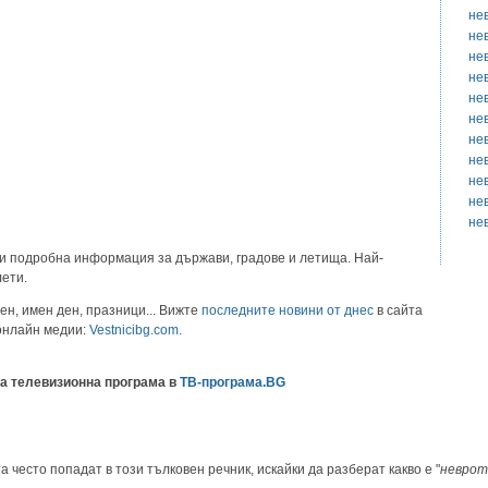
не
не
не
не
не
не
не
не
не
не
не
и подробна информация за държави, градове и летища. Най-
лети.
ен, имен ден, празници... Вижте
последните новини от днес
в сайта
 онлайн медии:
Vestnicibg.com
.
а телевизионна програма в
ТВ-програма.BG
а често попадат в този тълковен речник, искайки да разберат какво е "
неврот