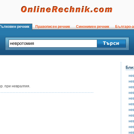
ълковен речник
Правописен речник
Синонимен речник
Българо-а
Бли
не
не
р. при невралгия.
не
не
не
не
не
не
не
не
не