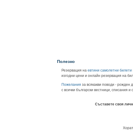
Полезно
Резервация на
евтини самолетни билети
изгодни цени и онлайн резервация на би
Пожелания
за всякакви поводи - рожден д
с всички български вестници, списания и
Съставете своя личн
Хорат