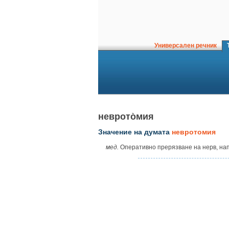
Универсален речник
Т
неврото̀мия
Значение на думата
невротомия
мед.
Оперативно прерязване на нерв, нап