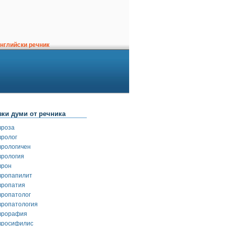
нглийски речник
зки думи от речника
вроза
вролог
врологичен
врология
врон
вропапилит
вропатия
вропатолог
вропатология
врорафия
вросифилис