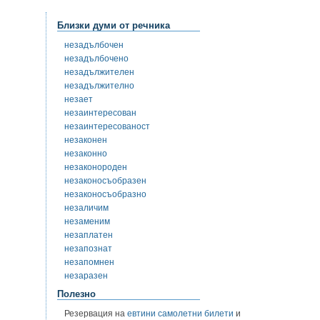
Близки думи от речника
незадълбочен
незадълбочено
незадължителен
незадължително
незает
незаинтересован
незаинтересованост
незаконен
незаконно
незаконороден
незаконосъобразен
незаконосъобразно
незаличим
незаменим
незаплатен
незапознат
незапомнен
незаразен
Полезно
Резервация на
евтини самолетни билети
и