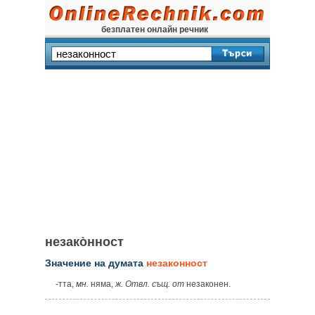
безплатен онлайн речник
незако̀нност
Значение на думата
незаконност
-тта,
мн.
няма,
ж. Отвл. същ. от
незаконен.