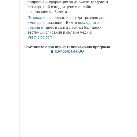
подробна информация за държави, градове и
летища. Най-изгодни цени и онлайн
резервация на билети.
Пожелания
за всякакви поводи - рожден ден,
имен ден, празници... Вижте
последните
новини от днес
в сайта с всички български
вестници, списания и онлайн медии:
Vestnicibg.com
.
Съставете своя лична телевизионна програма
в
ТВ-програма.BG