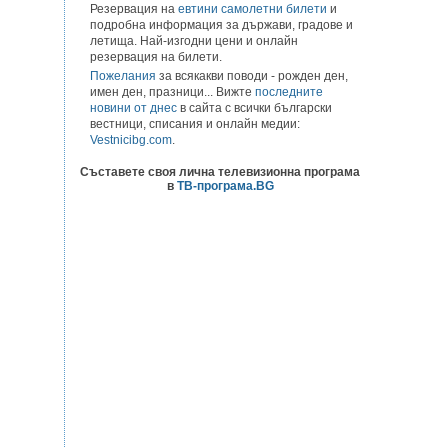
Резервация на
евтини самолетни билети
и
подробна информация за държави, градове и
летища. Най-изгодни цени и онлайн
резервация на билети.
Пожелания
за всякакви поводи - рожден ден,
имен ден, празници... Вижте
последните
новини от днес
в сайта с всички български
вестници, списания и онлайн медии:
Vestnicibg.com
.
Съставете своя лична телевизионна програма
в
ТВ-програма.BG