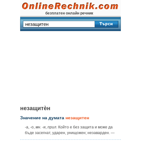
безплатен онлайн речник
незащитѐн
Значение на думата
незащитен
-а, -о,
мн.
-и,
прил.
Който е без защита и може да
бъде засегнат, ударен, унищожен; незаварден. —