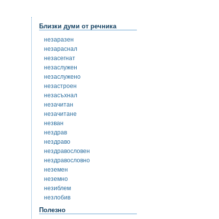
Близки думи от речника
незаразен
незараснал
незасегнат
незаслужен
незаслужено
незастроен
незасъхнал
незачитан
незачитане
незван
нездрав
нездраво
нездравословен
нездравословно
неземен
неземно
незиблем
незлобив
Полезно