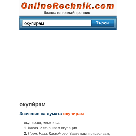
безплатен онлайн речник
окупѝрам
Значение на думата
окупирам
окупираш,
несв.
и
св.
1.
Какво.
Извършвам окупация.
2.
Прен. Разг. Какво
/
кого.
Завземам, присвоявам;