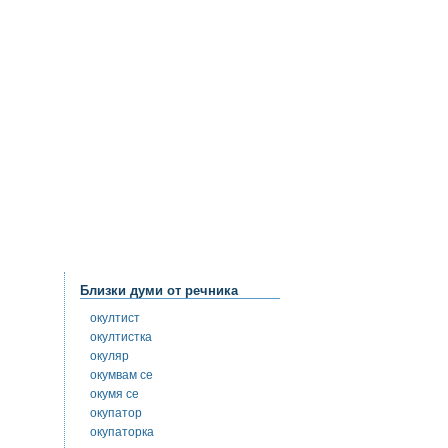
Близки думи от речника
окултист
окултистка
окуляр
окумвам се
окумя се
окупатор
окупаторка