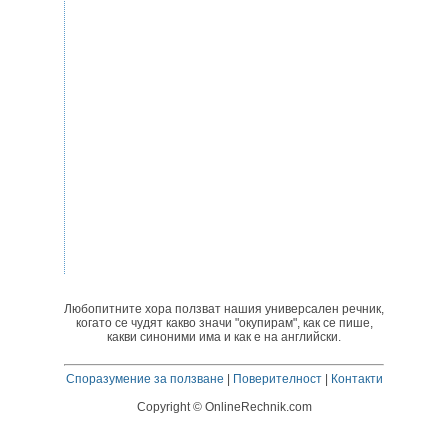
Любопитните хора ползват нашия универсален речник,
когато се чудят какво значи "окупирам", как се пише,
какви синоними има и как е на английски.
Споразумение за ползване
|
Поверителност
|
Контакти
Copyright © OnlineRechnik.com