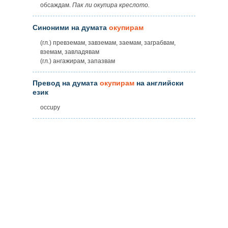
обсаждам.
Пак ли окупира креслото.
Синоними на думата
окупирам
(гл.) превземам, завземам, заемам, заграбвам,
вземам, завладявам
(гл.) ангажирам, запазвам
Превод на думата
окупирам
на английски
език
occupy