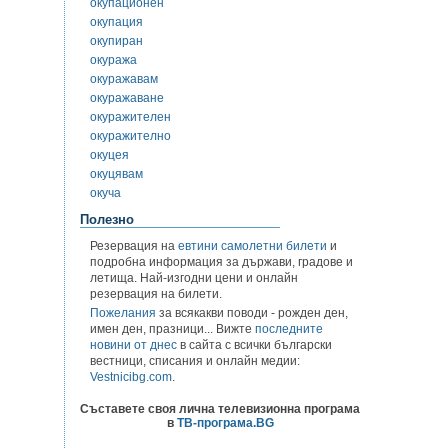
окупационен
окупация
окупиран
окуража
окуражавам
окуражаване
окуражителен
окуражително
окуцея
окуцявам
окуча
Полезно
Резервация на
евтини самолетни билети
и
подробна информация за държави, градове и
летища. Най-изгодни цени и онлайн
резервация на билети.
Пожелания
за всякакви поводи - рожден ден,
имен ден, празници... Вижте
последните
новини от днес
в сайта с всички български
вестници, списания и онлайн медии:
Vestnicibg.com
.
Съставете своя лична телевизионна програма
в
ТВ-програма.BG