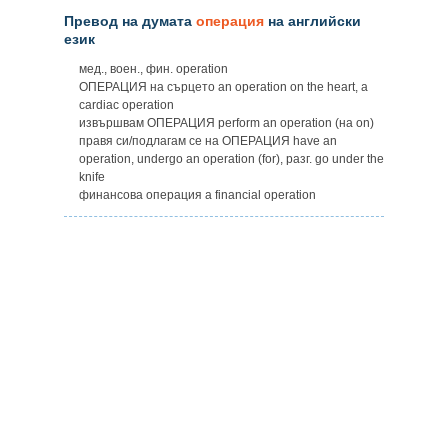
Превод на думата
операция
на английски
език
мед., воен., фин. operation
ОПЕРАЦИЯ на сърцето an operation on the heart, a
cardiac operation
извършвам ОПЕРАЦИЯ perform an operation (на on)
правя си/подлагам се на ОПЕРАЦИЯ have an
operation, undergo an operation (for), разг. go under the
knife
финансова операция a financial operation