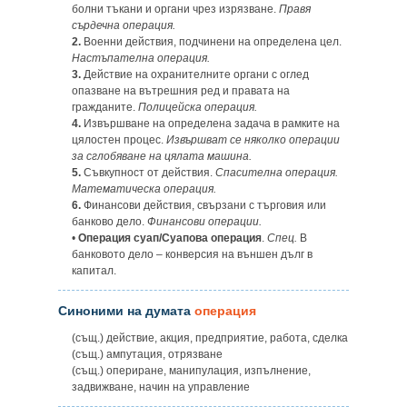
болни тъкани и органи чрез изрязване.
Правя
сърдечна операция.
2.
Военни действия, подчинени на определена цел.
Настъпателна операция.
3.
Действие на охранителните органи с оглед
опазване на вътрешния ред и правата на
гражданите.
Полицейска операция.
4.
Извършване на определена задача в рамките на
цялостен процес.
Извършват се няколко операции
за сглобяване на цялата машина.
5.
Съвкупност от действия.
Спасителна операция.
Математическа операция.
6.
Финансови действия, свързани с търговия или
банково дело.
Финансови операции.
•
Операция суап/Суапова операция
.
Спец.
В
банковото дело – конверсия на външен дълг в
капитал.
Синоними на думата
операция
(същ.) действие, акция, предприятие, работа, сделка
(същ.) ампутация, отрязване
(същ.) опериране, манипулация, изпълнение,
задвижване, начин на управление