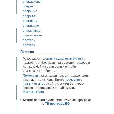
операционен
оперен
оперение
оперета
оперирам
опериране
опесъчавам
опесъчаване
опетлам
опетлан
Полезно
Резервация на
евтини самолетни билети
и
подробна информация за държави, градове и
летища. Най-изгодни цени и онлайн
резервация на билети.
Пожелания
за всякакви поводи - рожден ден,
имен ден, празници... Вижте
последните
новини от днес
в сайта с всички български
вестници, списания и онлайн медии:
Vestnicibg.com
.
Съставете своя лична телевизионна програма
в
ТВ-програма.BG