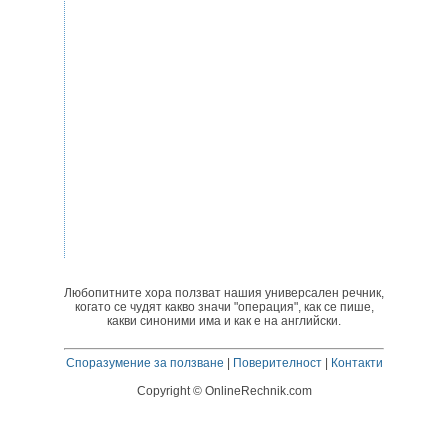
Любопитните хора ползват нашия универсален речник,
когато се чудят какво значи "операция", как се пише,
какви синоними има и как е на английски.
Споразумение за ползване
|
Поверителност
|
Контакти
Copyright © OnlineRechnik.com