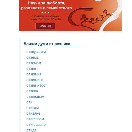
Близки думи от речника
отзвучавам
отзема
отземам
отзив
отзивчив
отзивчиво
отзивчивост
отзова
отзовавам
оти
отивам
отиване
отигравам
отиграване
отида