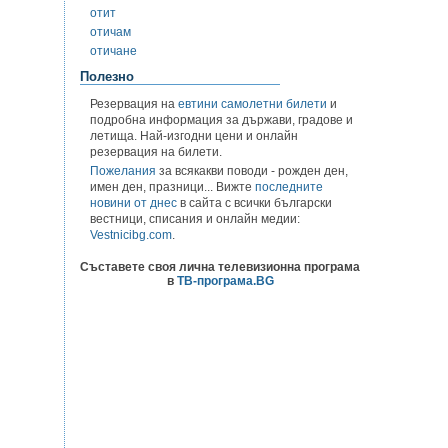
отит
отичам
отичане
Полезно
Резервация на
евтини самолетни билети
и
подробна информация за държави, градове и
летища. Най-изгодни цени и онлайн
резервация на билети.
Пожелания
за всякакви поводи - рожден ден,
имен ден, празници... Вижте
последните
новини от днес
в сайта с всички български
вестници, списания и онлайн медии:
Vestnicibg.com
.
Съставете своя лична телевизионна програма
в
ТВ-програма.BG