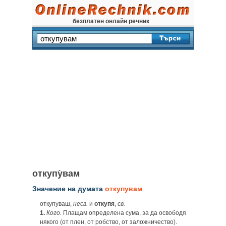
безплатен онлайн речник
откупу̀вам
Значение на думата
откупувам
откупуваш,
несв.
и
откупя
,
св.
1.
Кого.
Плащам определена сума, за да освободя
някого (от плен, от робство, от заложничество).