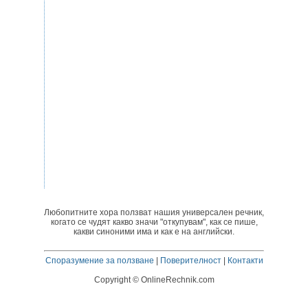
Любопитните хора ползват нашия универсален речник,
когато се чудят какво значи "откупувам", как се пише,
какви синоними има и как е на английски.
Споразумение за ползване
|
Поверителност
|
Контакти
Copyright © OnlineRechnik.com