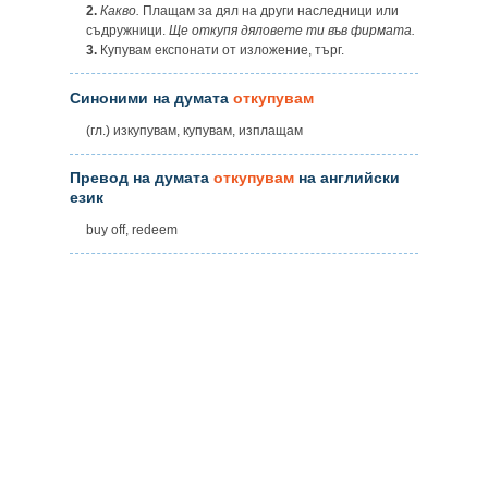
2.
Какво.
Плащам за дял на други наследници или
съдружници.
Ще откупя дяловете ти във фирмата.
3.
Купувам експонати от изложение, търг.
Синоними на думата
откупувам
(гл.) изкупувам, купувам, изплащам
Превод на думата
откупувам
на английски
език
buy off, redeem