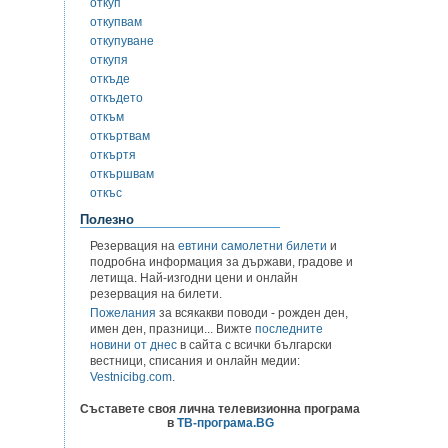
откуп
откупвам
откупуване
откупя
откъде
откъдето
откъм
откъртвам
откъртя
откършвам
откъс
Полезно
Резервация на
евтини самолетни билети
и
подробна информация за държави, градове и
летища. Най-изгодни цени и онлайн
резервация на билети.
Пожелания
за всякакви поводи - рожден ден,
имен ден, празници... Вижте
последните
новини от днес
в сайта с всички български
вестници, списания и онлайн медии:
Vestnicibg.com
.
Съставете своя лична телевизионна програма
в
ТВ-програма.BG