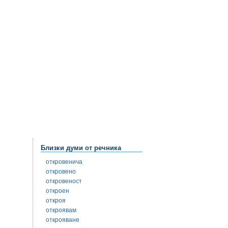
Близки думи от речника
откровенича
откровено
откровеност
откроен
откроя
откроявам
открояване