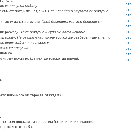
а стола.
от
о се отпусна надолу.
от
 съм стегнат, изпънат, сбит.
След прането блузата се отпусна.
от
от
еставам да се срамувам.
След десетина минути детето се
от
от
ни разходи.
Тя се отпусна и купи скъпата играчка.
от
въздържам.
Не се отпускай
,
иначе всички ще разберат мъката ти.
се отпускай в края на срока!
от
мето се отпусна.
от
авам се.
от
улирам по-силно (да пея, да говоря, да плача).
от
.
ето най-много ми харесва; угаждам си.
.
, не предприемам нищо поради безсилие или отчаяние.
е, отколкото трябва.