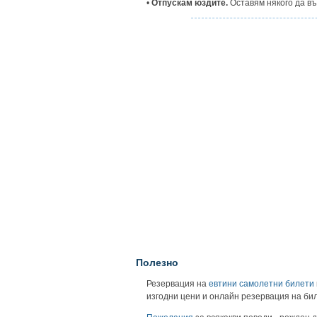
•
Отпускам юздите.
Оставям някого да въ
Полезно
Резервация на
евтини самолетни билети
изгодни цени и онлайн резервация на би