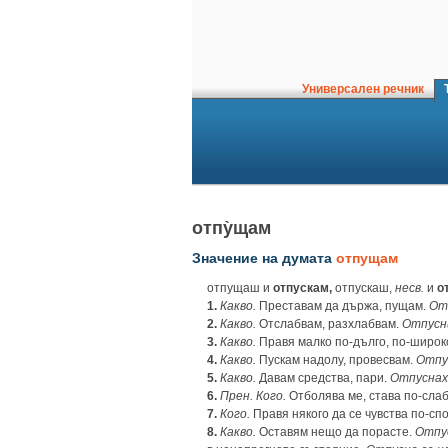
Универсален речник
Т
отпу̀щам
Значение на думата
отпущам
отпущаш и
отпускам,
отпускаш,
несв.
и
о
1.
Какво.
Преставам да държа, пущам.
От
2.
Какво.
Отслабвам, разхлабвам.
Отпусн
3.
Какво.
Правя малко по-дълго, по-широк
4.
Какво.
Пускам надолу, провесвам.
Отпу
5.
Какво.
Давам средства, пари.
Отпуснах
6.
Прен.
Кого.
Отболява ме, става по-сла
7.
Кого.
Правя някого да се чувства по-сп
8.
Какво.
Оставям нещо да порасте.
Отпус