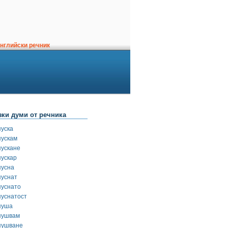
нглийски речник
зки думи от речника
пуска
пускам
пускане
пускар
пусна
пуснат
пуснато
пуснатост
пуша
пушвам
пушване