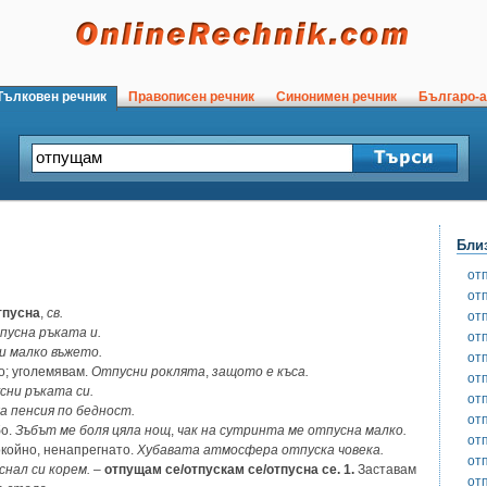
ълковен речник
Правописен речник
Синонимен речник
Българо-а
Бли
от
от
тпусна
,
св.
от
пусна ръката
и.
от
и малко въжето.
от
о; уголемявам.
Отпусни роклята
,
защото е къса.
от
сни ръката си.
от
а пенсия по бедност.
от
бо.
Зъбът ме боля цяла нощ
,
чак на сутринта ме отпусна малко.
от
окойно, ненапрегнато.
Хубавата атмосфера отпуска човека.
от
нал си корем.
–
отпущам се/отпускам се/отпусна се. 1.
Заставам
от