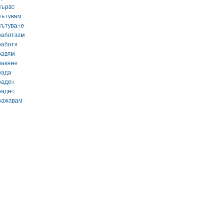
първо
пътувам
пътуване
работвам
работя
равям
равяне
рада
раден
радно
ражавам