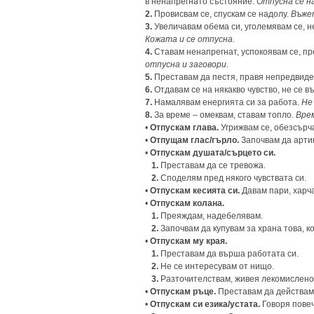
в ненапрегнато състояние.
Отпусна се н
2.
Провисвам се, спускам се надолу.
Въжет
3.
Увеличавам обема си, уголемявам се, не
Кожата
и
се отпусна.
4.
Ставам ненапрегнат, успокоявам се, пр
отпусна и заговори.
5.
Преставам да пестя, правя непредвиде
6.
Отдавам се на някакво чувство, не се 
7.
Намалявам енергията си за работа.
Не 
8.
За време – омеквам, ставам топло.
Вре
•
Отпускам глава.
Угрижвам се, обезсърч
•
Отпущам глас/гърло.
Започвам да артик
•
Отпускам душата/сърцето си.
1.
Преставам да се тревожа.
2.
Споделям пред някого чувствата си.
•
Отпускам кесията си.
Давам пари, харча
•
Отпускам колана.
1.
Преяждам, надебелявам.
2.
Започвам да купувам за храна това, ко
•
Отпускам му края.
1.
Преставам да върша работата си.
2.
Не се интересувам от нищо.
3.
Разточителствам, живея лекомислено
•
Отпускам ръце.
Преставам да действам
•
Отпускам си езика/устата.
Говоря повеч