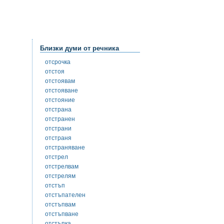
Близки думи от речника
отсрочка
отстоя
отстоявам
отстояване
отстояние
отстрана
отстранен
отстрани
отстраня
отстраняване
отстрел
отстрелвам
отстрелям
отстъп
отстъпателен
отстъпвам
отстъпване
отстъпка