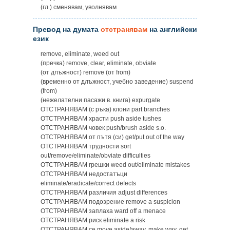
(гл.) сменявам, уволнявам
Превод на думата
отстранявам
на английски
език
remove, eliminate, weed out
(пречка) remove, clear, eliminate, obviate
(от длъжност) remove (от from)
(временно от длъжност, учебно заведение) suspend
(from)
(нежелателни пасажи в. книга) expurgate
ОТСТРАНЯВАМ (с ръка) клони part branches
ОТСТРАНЯВАМ храсти push aside tushes
ОТСТРАНЯВАМ човек push/brush aside s.o.
ОТСТРАНЯВАМ от пътя (си) get/put out of the way
ОТСТРАНЯВАМ трудности sort
out/remove/eliminate/obviate difficulties
ОТСТРАНЯВАМ грешки weed out/eliminate mistakes
ОТСТРАНЯВАМ недостатъци
eliminate/eradicate/correct defects
ОТСТРАНЯВАМ различия adjust differences
ОТСТРАНЯВАМ подозрение remove a suspicion
ОТСТРАНЯВАМ заплаха ward off a menace
ОТСТРАНЯВАМ риск eliminate a risk
ОТСТРАНЯВАМ ce move aside/away, make way, get