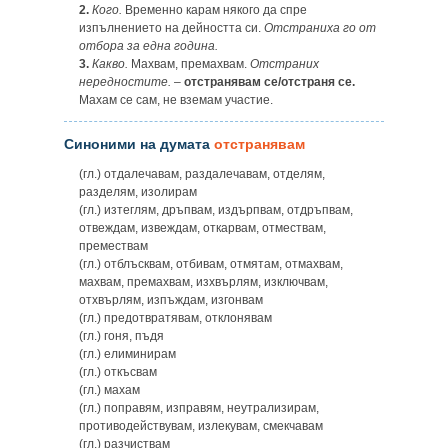
2.
Кого.
Временно карам някого да спре
изпълнението на дейността си.
Отстраниха го от
отбора за една година.
3.
Какво.
Махвам, премахвам.
Отстраних
нередностите.
–
отстранявам се/отстраня се.
Махам се сам, не вземам участие.
Синоними на думата
отстранявам
(гл.) отдалечавам, раздалечавам, отделям,
разделям, изолирам
(гл.) изтеглям, дръпвам, издърпвам, отдръпвам,
отвеждам, извеждам, откарвам, отмествам,
премествам
(гл.) отблъсквам, отбивам, отмятам, отмахвам,
махвам, премахвам, изхвърлям, изключвам,
отхвърлям, изпъждам, изгонвам
(гл.) предотвратявам, отклонявам
(гл.) гоня, пъдя
(гл.) елиминирам
(гл.) откъсвам
(гл.) махам
(гл.) поправям, изправям, неутрализирам,
противодействувам, излекувам, смекчавам
(гл.) разчиствам