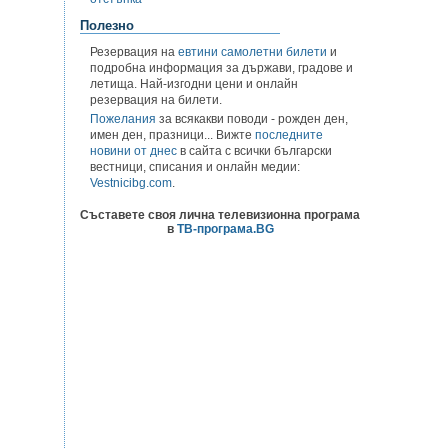
Полезно
Резервация на
евтини самолетни билети
и
подробна информация за държави, градове и
летища. Най-изгодни цени и онлайн
резервация на билети.
Пожелания
за всякакви поводи - рожден ден,
имен ден, празници... Вижте
последните
новини от днес
в сайта с всички български
вестници, списания и онлайн медии:
Vestnicibg.com
.
Съставете своя лична телевизионна програма
в
ТВ-програма.BG