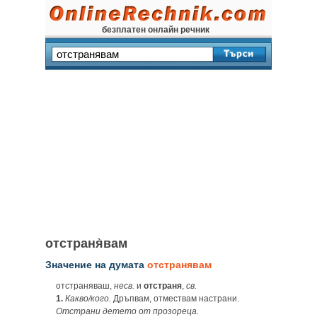
безплатен онлайн речник
отстраня̀вам
Значение на думата
отстранявам
отстраняваш,
несв.
и
отстраня
,
св.
1.
Какво/кого.
Дръпвам, отмествам настрани.
Отстрани детето от прозореца.