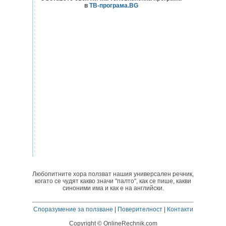
в
ТВ-програма.BG
Любопитните хора ползват нашия универсален речник,
когато се чудят какво значи "палто", как се пише, какви
синоними има и как е на английски.
Споразумение за ползване
|
Поверителност
|
Контакти
Copyright © OnlineRechnik.com