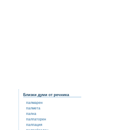
Близки думи от речника
палмарен
палмета
пална
палпаторен
палпация