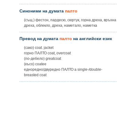
Синоними на думата
палто
(същ.) фестон, пардесю, сюртук, горна дреха, връхна
дреха, облекло, дреха, наметало, наметка
Превод на думата
палто
на английски език
(сако) coat. jacket
горно ПАЛТО coat, overcoat
(no-дебело) greatcoat
(късо) coatee
едноредно/двуредно ПАЛТО a single-/double-
breasted coat