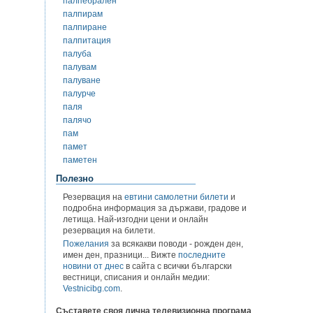
палпебрален
палпирам
палпиране
палпитация
палуба
палувам
палуване
палурче
паля
палячо
пам
памет
паметен
Полезно
Резервация на
евтини самолетни билети
и
подробна информация за държави, градове и
летища. Най-изгодни цени и онлайн
резервация на билети.
Пожелания
за всякакви поводи - рожден ден,
имен ден, празници... Вижте
последните
новини от днес
в сайта с всички български
вестници, списания и онлайн медии:
Vestnicibg.com
.
Съставете своя лична телевизионна програма