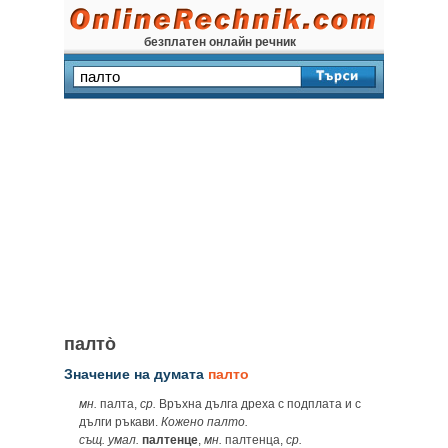
безплатен онлайн речник
палто̀
Значение на думата
палто
мн.
палта,
ср.
Връхна дълга дреха с подплата и с
дълги ръкави.
Кожено палто.
същ. умал.
палтенце
,
мн.
палтенца,
ср.