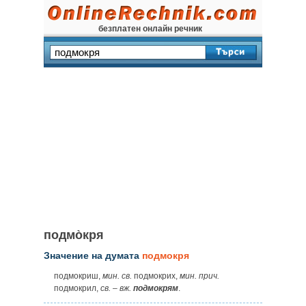
безплатен онлайн речник
подмо̀кря
Значение на думата
подмокря
подмокриш,
мин. св.
подмокрих,
мин. прич.
подмокрил,
св.
–
вж.
подмокрям
.