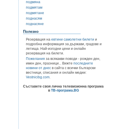
подмяна
подмятам
подмятане
поднасям
поднасяне
Полезно
Резервация на
евтини самолетни билети
и
подробна информация за държави, градове и
летища. Най-изгодни цени и онлайн
резервация на билети.
Пожелания
за всякакви поводи - рожден ден,
имен ден, празници... Вижте
последните
новини от днес
в сайта с всички български
вестници, списания и онлайн медии:
Vestnicibg.com
.
Съставете своя лична телевизионна програма
в
ТВ-програма.BG