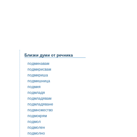
Близки думи от речника
подминавам
подмирисвам
подмириша
подмишница
подмия
подмладя
подмладявам
подмладяване
подмножество
подмокрям
подмол
подмолен
подмолно