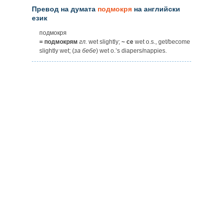
Превод на думата
подмокря
на английски
език
подмокря
= подмокрям
гл.
wet slightly;
~ се
wet o.s., get/become
slightly wet; (
за
бебе
) wet o.’s diapers/nappies.