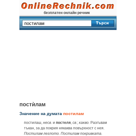
безплатен онлайн речник
постѝлам
Значение на думата
постилам
постилаш,
несв.
и
постеля
,
св.
;
какво.
Разгъвам
тъкан, за да покрия някаква повърхност с нея.
Постилам леглото. Постилам покривката.