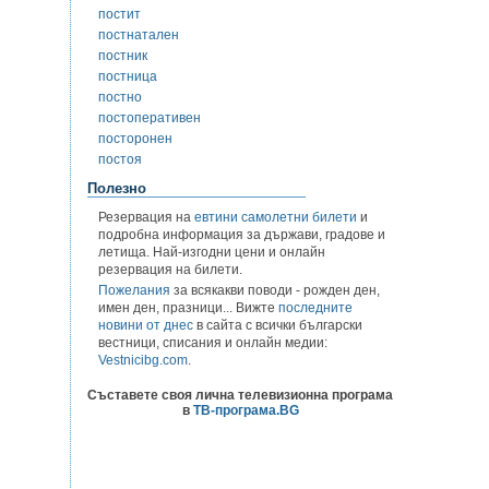
постит
постнатален
постник
постница
постно
постоперативен
посторонен
постоя
Полезно
Резервация на
евтини самолетни билети
и
подробна информация за държави, градове и
летища. Най-изгодни цени и онлайн
резервация на билети.
Пожелания
за всякакви поводи - рожден ден,
имен ден, празници... Вижте
последните
новини от днес
в сайта с всички български
вестници, списания и онлайн медии:
Vestnicibg.com
.
Съставете своя лична телевизионна програма
в
ТВ-програма.BG