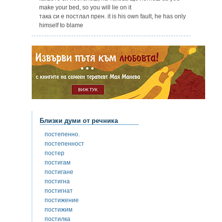
make your bed, so you will lie on it
така си е постлал прен. it is his own fault, he has only
himself to blame
Близки думи от речника
постепенно.
постепенност
постер
постигам
постигане
постигна
постигнат
постижение
постижим
постилка