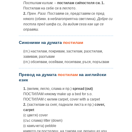
Постилам килим.
–
постилам си/постеля си. 1.
Постилам на себе си в леглото.
2.
Прен. Разг.
Поставям се, представям се пред
някого (обикн. в неблагоприятна светлина).
Добре си
постла пред шефа си, да видим сега как ще се
оправяш.
Синоними на думата
постилам
(гл.) настилам, покривам, застилам, разстилам,
завивам, разгъвам
(гл.) обсипвам, осейвам, посипвам, ръся, поръсвам
Превод на думата
постилам
на английски
език
1.
(килим, легло, слама и пр.)
spread (out)
ПОСТИЛАМ някому make up a bed for s.o.
ПОСТИЛАМ с килим carpet, cover with a carpet
2.
(застилам-за сняг, паднали листа и пр.)
cover,
carpet
(с цветя) cover
(със слама) litter (down)
(с камъчета) pebble
каквото си постелеш, на такова ще легнеш as you