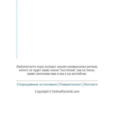
Любопитните хора ползват нашия универсален речник,
когато се чудят какво значи "постилам", как се пише,
какви синоними има и как е на английски.
Споразумение за ползване
|
Поверителност
|
Контакти
Copyright © OnlineRechnik.com