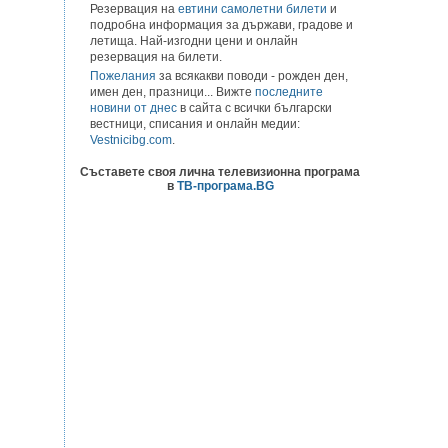
Резервация на
евтини самолетни билети
и
подробна информация за държави, градове и
летища. Най-изгодни цени и онлайн
резервация на билети.
Пожелания
за всякакви поводи - рожден ден,
имен ден, празници... Вижте
последните
новини от днес
в сайта с всички български
вестници, списания и онлайн медии:
Vestnicibg.com
.
Съставете своя лична телевизионна програма
в
ТВ-програма.BG