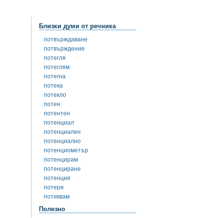
Близки думи от речника
потвърждаване
потвърждение
потегля
потеглям
потегна
потека
потекло
потен
потентен
потенциал
потенциален
потенциално
потенциометър
потенцирам
потенциране
потенция
потеря
потиквам
Полезно