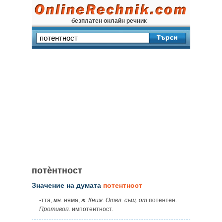
безплатен онлайн речник
потѐнтност
Значение на думата
потентност
‑тта,
мн.
няма,
ж. Книж. Отвл. същ. от
потентен.
Противоп.
импотентност.