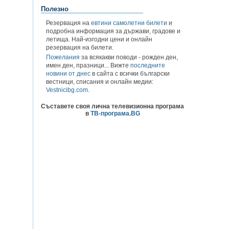
Полезно
Резервация на
евтини самолетни билети
и
подробна информация за държави, градове и
летища. Най-изгодни цени и онлайн
резервация на билети.
Пожелания
за всякакви поводи - рожден ден,
имен ден, празници... Вижте
последните
новини от днес
в сайта с всички български
вестници, списания и онлайн медии:
Vestnicibg.com
.
Съставете своя лична телевизионна програма
в
ТВ-програма.BG