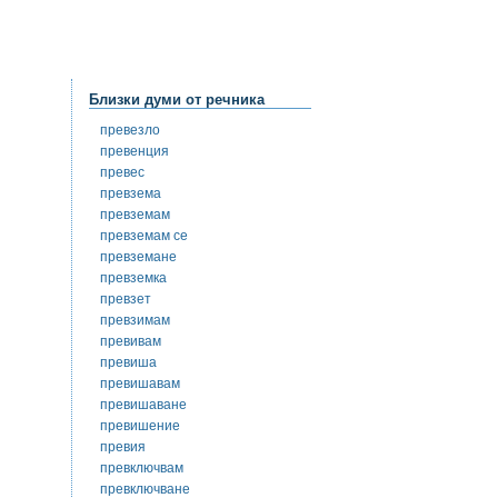
Близки думи от речника
превезло
превенция
превес
превзема
превземам
превземам се
превземане
превземка
превзет
превзимам
превивам
превиша
превишавам
превишаване
превишение
превия
превключвам
превключване