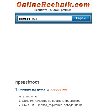
безплатен онлайн речник
превзѐтост
Значение на думата
превзетост
‑тта,
мн.
‑и,
ж.
1.
Само
ед.
Качество на превзет; предвзетост.
2.
Обикн.
мн.
Проява, държание, поведение на