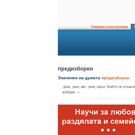
Универсален речник
Т
предизборен
Значение на думата
предизборен
‑рна, ‑рно,
мн.
‑рни,
прил.
Който се отнася
избори. —