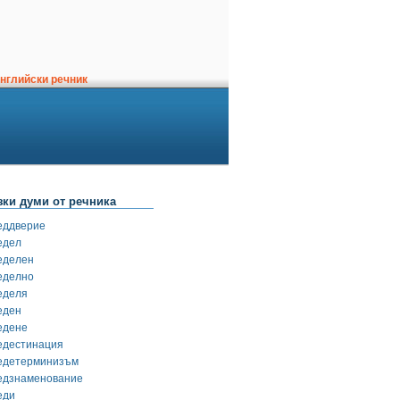
нглийски речник
зки думи от речника
еддверие
едел
еделен
еделно
еделя
еден
едене
едестинация
едетерминизъм
едзнаменование
еди