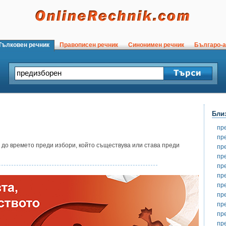
ълковен речник
Правописен речник
Синонимен речник
Българо-а
Бли
пр
пр
 до времето преди избори, който съществува или става преди
пр
пр
пр
пр
пр
пр
пр
пр
пр