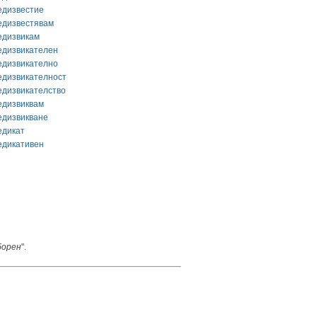
едизвестие
едизвестявам
едизвикам
едизвикателен
едизвикателно
едизвикателност
едизвикателство
едизвиквам
едизвикване
едикат
едикативен
борен
".