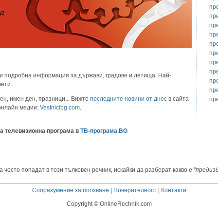
пр
пр
пр
пр
пр
пр
пр
пр
и подробна информация за държави, градове и летища. Най-
пр
лети.
пр
ен, имен ден, празници... Вижте
последните новини от днес
в сайта
пр
 онлайн медии:
Vestnicibg.com
.
а телевизионна програма в
ТВ-програма.BG
 често попадат в този тълковен речник, искайки да разберат какво е "
предиз
Споразумение за ползване
|
Поверителност
|
Контакти
Copyright © OnlineRechnik.com