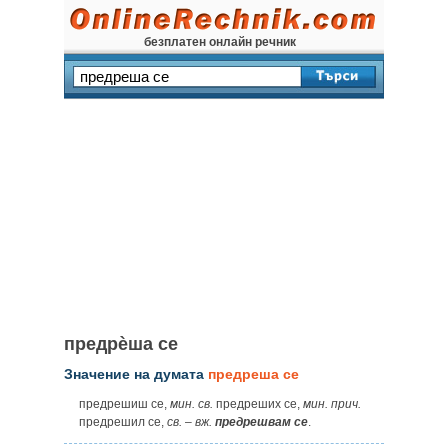
безплатен онлайн речник
предрѐша се
Значение на думата
предреша се
предрешиш се,
мин.
св.
предреших се,
мин.
прич.
предрешил се,
св.
–
вж.
предрешвам се
.