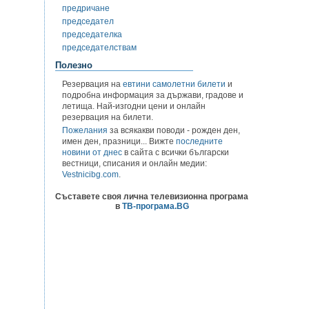
предричане
председател
председателка
председателствам
Полезно
Резервация на
евтини самолетни билети
и
подробна информация за държави, градове и
летища. Най-изгодни цени и онлайн
резервация на билети.
Пожелания
за всякакви поводи - рожден ден,
имен ден, празници... Вижте
последните
новини от днес
в сайта с всички български
вестници, списания и онлайн медии:
Vestnicibg.com
.
Съставете своя лична телевизионна програма
в
ТВ-програма.BG