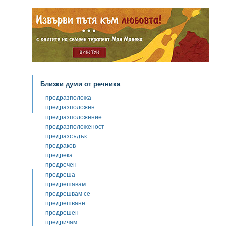
Близки думи от речника
предразположа
предразположен
предразположение
предразположеност
предразсъдък
предраков
предрека
предречен
предреша
предрешавам
предрешвам се
предрешване
предрешен
предричам