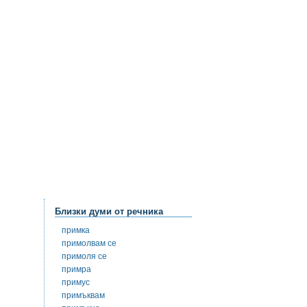
Близки думи от речника
примка
примолвам се
примоля се
примра
примус
примъквам