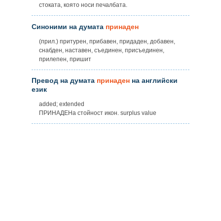
стоката, която носи печалбата.
Синоними на думата
принаден
(прил.) притурен, прибавен, придаден, добавен,
снабден, наставен, съединен, присъединен,
прилепен, пришит
Превод на думата
принаден
на английски
език
added; extended
ПРИНАДЕНa стойност икон. surplus value