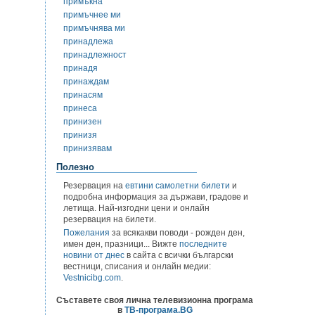
примъкна
примъчнее ми
примъчнява ми
принадлежа
принадлежност
принадя
принаждам
принасям
принеса
принизен
принизя
принизявам
Полезно
Резервация на
евтини самолетни билети
и
подробна информация за държави, градове и
летища. Най-изгодни цени и онлайн
резервация на билети.
Пожелания
за всякакви поводи - рожден ден,
имен ден, празници... Вижте
последните
новини от днес
в сайта с всички български
вестници, списания и онлайн медии:
Vestnicibg.com
.
Съставете своя лична телевизионна програма
в
ТВ-програма.BG