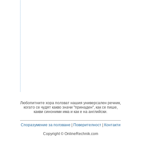
Любопитните хора ползват нашия универсален речник,
когато се чудят какво значи "принаден", как се пише,
какви синоними има и как е на английски.
Споразумение за ползване
|
Поверителност
|
Контакти
Copyright © OnlineRechnik.com