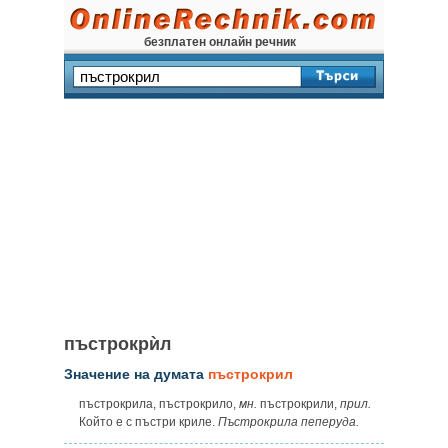
безплатен онлайн речник
пъстрокрѝл
Значение на думата
пъстрокрил
пъстрокрила, пъстрокрило,
мн.
пъстрокрили,
прил.
Който е с пъстри криле.
Пъстрокрила пеперуда.