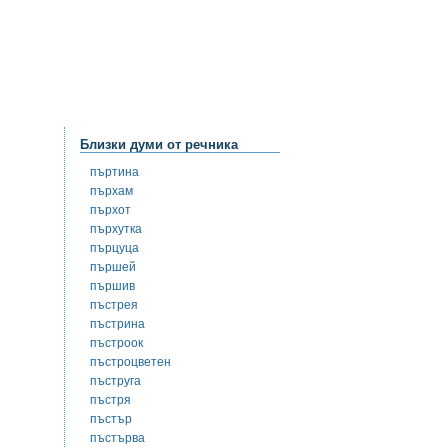
Близки думи от речника
пъртина
пърхам
пърхот
пърхутка
пърцуца
пършей
пършив
пъстрея
пъстрина
пъстроок
пъстроцветен
пъструга
пъстря
пъстър
пъстърва