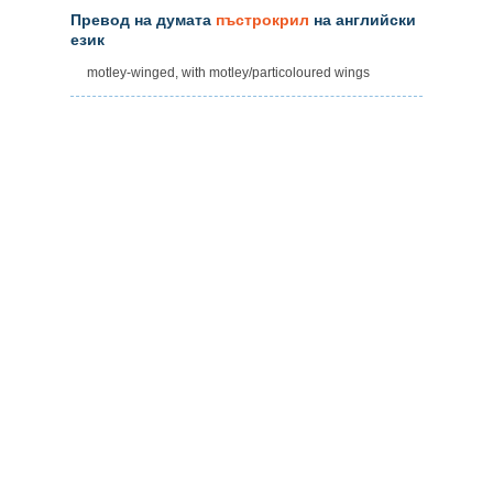
Превод на думата
пъстрокрил
на английски
език
motley-winged, with motley/particoloured wings