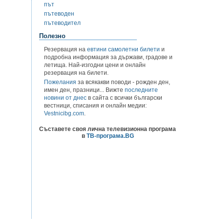
път
пътеводен
пътеводител
Полезно
Резервация на
евтини самолетни билети
и
подробна информация за държави, градове и
летища. Най-изгодни цени и онлайн
резервация на билети.
Пожелания
за всякакви поводи - рожден ден,
имен ден, празници... Вижте
последните
новини от днес
в сайта с всички български
вестници, списания и онлайн медии:
Vestnicibg.com
.
Съставете своя лична телевизионна програма
в
ТВ-програма.BG