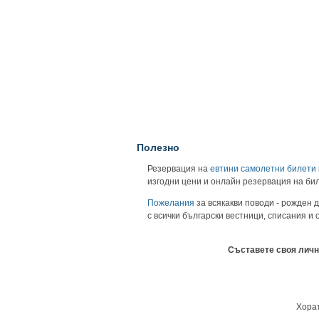
Полезно
Резервация на
евтини самолетни билети
изгодни цени и онлайн резервация на би
Пожелания
за всякакви поводи - рожден д
с всички български вестници, списания и
Съставете своя личн
Хорат