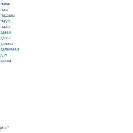
згъвам
згъна
згърдвам
згърдя
згърна
здавам
здавач
здалеча
здалечавам
здам
здвижа
яя се
".