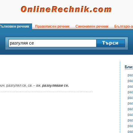
ълковен речник
Правописен речник
Синонимен речник
Българо-а
Бли
ра
ра
ич.
разгулял се,
св.
–
вж.
разгулявам се.
ра
ра
ра
ра
ра
ра
ра
ра
ра