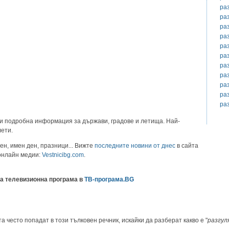
ра
ра
ра
ра
ра
ра
ра
ра
ра
ра
ра
и подробна информация за държави, градове и летища. Най-
лети.
ен, имен ден, празници... Вижте
последните новини от днес
в сайта
 онлайн медии:
Vestnicibg.com
.
а телевизионна програма в
ТВ-програма.BG
а често попадат в този тълковен речник, искайки да разберат какво е "
разгул