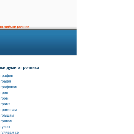
нглийски речник
зки думи от речника
зграфен
зграфя
зграфявам
згрея
згром
згромя
згромявам
згръщам
згрявам
згулен
згулявам се