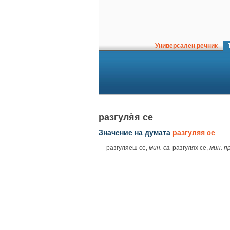
Универсален речник
Т
разгуля̀я се
Значение на думата
разгуляя се
разгуляеш се,
мин.
св.
разгулях се,
мин.
пр