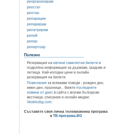
реорганизирам
реостат
реотан
репарации
репарирам
репатрирам
репей
репер
репертоар
Полезно
Резервация на
евтини самолетни билети
и
подробна информация за държави, градове и
летища. Най-изгодни цени и онлайн
резервация на билети.
Пожелания
за всякакви поводи - рожден ден,
имен ден, празници... Вижте
последните
новини от днес
в сайта с всички български
вестници, списания и онлайн медии:
Vestnicibg.com
.
Съставете своя лична телевизионна програма
в
ТВ-програма.BG