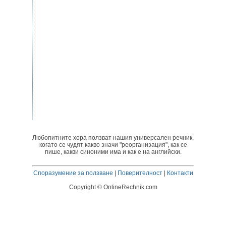
Любопитните хора ползват нашия универсален речник,
когато се чудят какво значи "реорганизация", как се
пише, какви синоними има и как е на английски.
Споразумение за ползване
|
Поверителност
|
Контакти
Copyright © OnlineRechnik.com