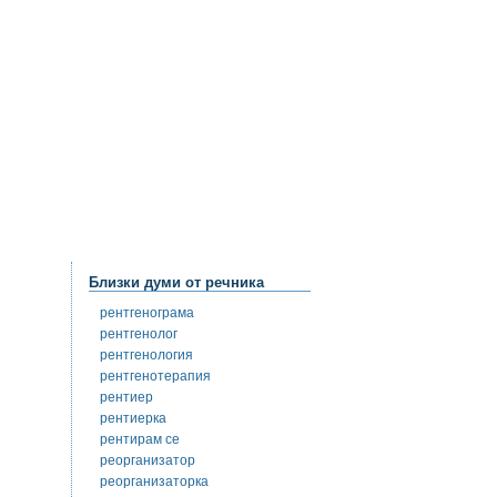
Близки думи от речника
рентгенограма
рентгенолог
рентгенология
рентгенотерапия
рентиер
рентиерка
рентирам се
реорганизатор
реорганизаторка