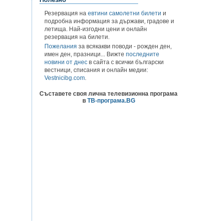
Резервация на
евтини самолетни билети
и
подробна информация за държави, градове и
летища. Най-изгодни цени и онлайн
резервация на билети.
Пожелания
за всякакви поводи - рожден ден,
имен ден, празници... Вижте
последните
новини от днес
в сайта с всички български
вестници, списания и онлайн медии:
Vestnicibg.com
.
Съставете своя лична телевизионна програма
в
ТВ-програма.BG