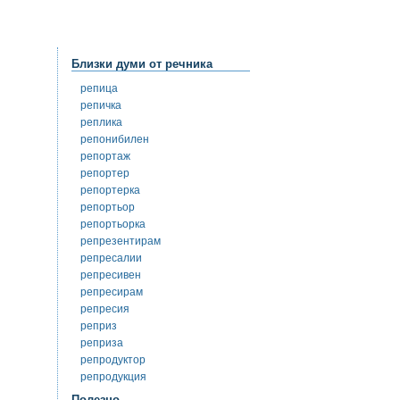
Близки думи от речника
репица
репичка
реплика
репонибилен
репортаж
репортер
репортерка
репортьор
репортьорка
репрезентирам
репресалии
репресивен
репресирам
репресия
реприз
реприза
репродуктор
репродукция
Полезно