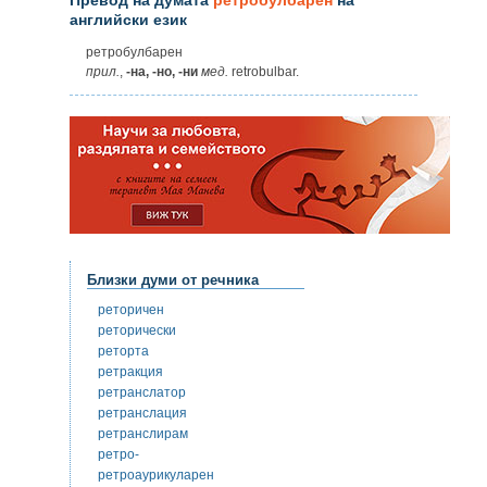
английски език
ретробулбарен
прил.
,
-на, -но, -ни
мед.
retrobulbar.
Близки думи от речника
реторичен
реторически
реторта
ретракция
ретранслатор
ретранслация
ретранслирам
ретро-
ретроаурикуларен