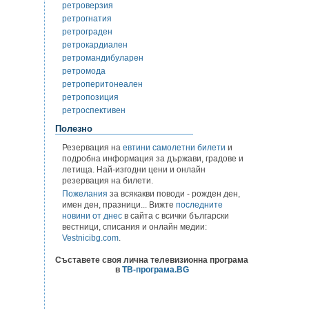
ретроверзия
ретрогнатия
ретрограден
ретрокардиален
ретромандибуларен
ретромода
ретроперитонеален
ретропозиция
ретроспективен
Полезно
Резервация на
евтини самолетни билети
и
подробна информация за държави, градове и
летища. Най-изгодни цени и онлайн
резервация на билети.
Пожелания
за всякакви поводи - рожден ден,
имен ден, празници... Вижте
последните
новини от днес
в сайта с всички български
вестници, списания и онлайн медии:
Vestnicibg.com
.
Съставете своя лична телевизионна програма
в
ТВ-програма.BG