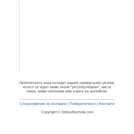
Любопитните хора ползват нашия универсален речник,
когато се чудят какво значи "ретробулбарен", как се
пише, какви синоними има и как е на английски.
Споразумение за ползване
|
Поверителност
|
Контакти
Copyright © OnlineRechnik.com