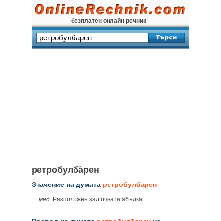
безплатен онлайн речник
ретробулба̀рен
Значение на думата
ретробулбарен
мед.
Разположен зад очната ябълка.
Превод на думата
ретробулбарен
на