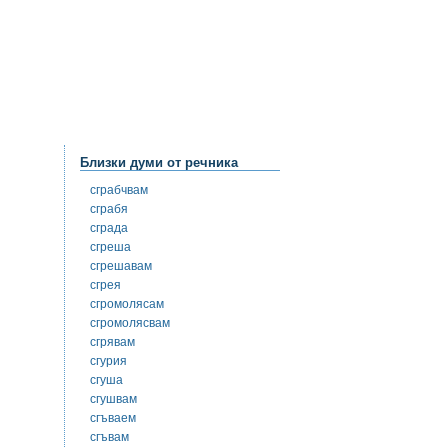
Близки думи от речника
сграбчвам
сграбя
сграда
сгреша
сгрешавам
сгрея
сгромолясам
сгромолясвам
сгрявам
сгурия
сгуша
сгушвам
сгъваем
сгъвам