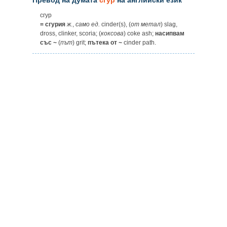
сгур
= сгурия
ж.
,
само
ед.
cinder(s), (
от
метал
) slag,
dross, clinker, scoria; (
коксова
) coke ash;
насипвам
със ~
(
път
) grit;
пътека от ~
cinder path.