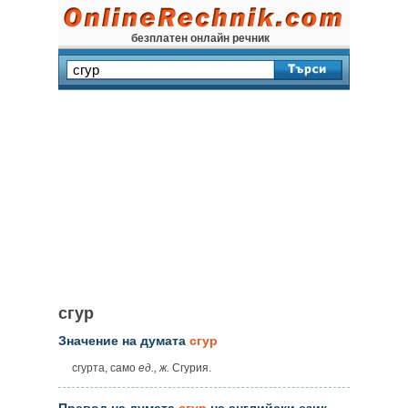
безплатен онлайн речник
сгур
Значение на думата
сгур
сгурта, само
ед.,
ж.
Сгурия.
Превод на думата
сгур
на английски език