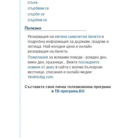
сгъна
сгърбвам се
сгърбя се
сгърбям се
Полезно
Резервация на
евтини самолетни билети
и
подробна информация за държави, градове и
летища. Най-изгодни цени и онлайн
резервация на билети.
Пожелания
за всякакви поводи - рожден ден,
имен ден, празници... Вижте
последните
новини от днес
в сайта с всички български
вестници, списания и онлайн медии:
Vestnicibg.com
.
Съставете своя лична телевизионна програма
в
ТВ-програма.BG