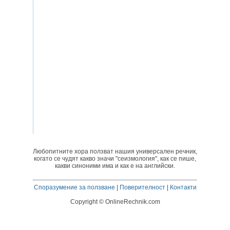
Любопитните хора ползват нашия универсален речник,
когато се чудят какво значи "сеизмология", как се пише,
какви синоними има и как е на английски.
Споразумение за ползване
|
Поверителност
|
Контакти
Copyright © OnlineRechnik.com