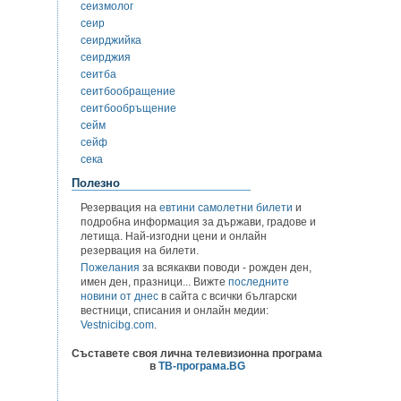
сеизмолог
сеир
сеирджийка
сеирджия
сеитба
сеитбообращение
сеитбообръщение
сейм
сейф
сека
Полезно
Резервация на
евтини самолетни билети
и
подробна информация за държави, градове и
летища. Най-изгодни цени и онлайн
резервация на билети.
Пожелания
за всякакви поводи - рожден ден,
имен ден, празници... Вижте
последните
новини от днес
в сайта с всички български
вестници, списания и онлайн медии:
Vestnicibg.com
.
Съставете своя лична телевизионна програма
в
ТВ-програма.BG