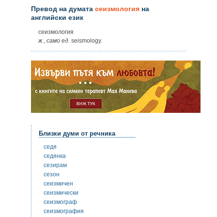
Превод на думата
сеизмология
на
английски език
сеизмология
ж.
,
само
ед.
seismology.
Близки думи от речника
седя
седянка
сезирам
сезон
сеизмичен
сеизмически
сеизмограф
сеизмография