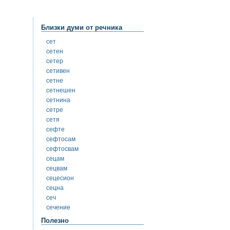
Близки думи от речника
сет
сетен
сетер
сетивен
сетне
сетнешен
сетнина
сетре
сетя
сефте
сефтосам
сефтосвам
сецам
сецвам
сецесион
сецна
сеч
сечение
Полезно