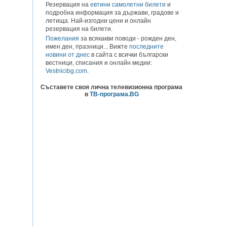
Резервация на
евтини самолетни билети
и
подробна информация за държави, градове и
летища. Най-изгодни цени и онлайн
резервация на билети.
Пожелания
за всякакви поводи - рожден ден,
имен ден, празници... Вижте
последните
новини от днес
в сайта с всички български
вестници, списания и онлайн медии:
Vestnicibg.com
.
Съставете своя лична телевизионна програма
в
ТВ-програма.BG