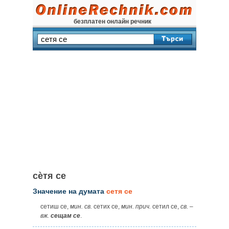
безплатен онлайн речник
сѐтя се
Значение на думата
сетя се
сетиш се,
мин. св.
сетих се,
мин. прич.
сетил се,
св.
–
вж.
сещам се
.