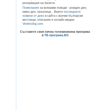
резервация на билети.
Пожелания
за всякакви поводи - рожден ден,
имен ден, празници... Вижте
последните
новини от днес
в сайта с всички български
вестници, списания и онлайн медии:
Vestnicibg.com
.
Съставете своя лична телевизионна програма
в
ТВ-програма.BG