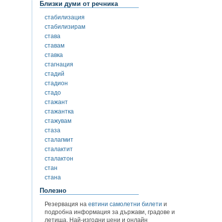
Близки думи от речника
стабилизация
стабилизирам
става
ставам
ставка
стагнация
стадий
стадион
стадо
стажант
стажантка
стажувам
стаза
сталагмит
сталактит
сталактон
стан
стана
Полезно
Резервация на
евтини самолетни билети
и
подробна информация за държави, градове и
летища. Най-изгодни цени и онлайн