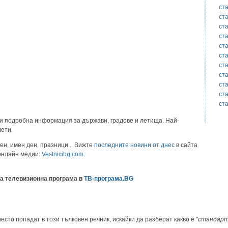
ст
ст
ст
ст
ст
ст
ст
ст
ст
ст
ст
и подробна информация за държави, градове и летища. Най-
лети.
ен, имен ден, празници... Вижте
последните новини от днес
в сайта
 онлайн медии:
Vestnicibg.com
.
а телевизионна програма в
ТВ-програма.BG
есто попадат в този тълковен речник, искайки да разберат какво е "
стандарт