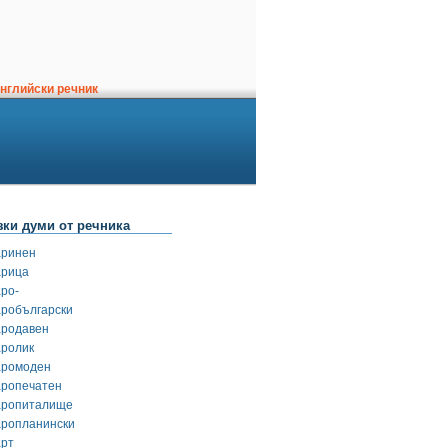
нглийски речник
зки думи от речника
аринен
арица
аро-
аробългарски
ародавен
аролик
аромоден
аропечатен
аропиталище
аропланински
арт