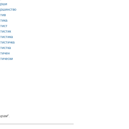
арши
аршинство
атив
атика
атист
атистик
атистика
атистичка
атистка
атичен
атически
ирам
".