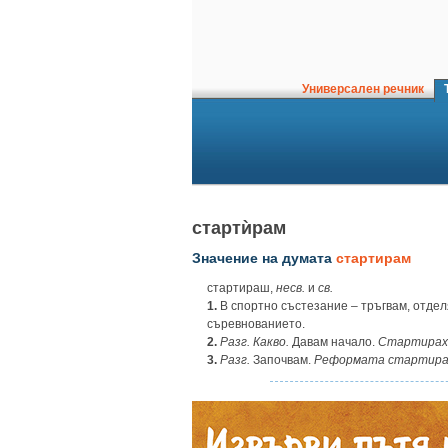
Универсален речник
Т
стартѝрам
Значение на думата
стартирам
стартираш,
несв.
и
св.
1.
В спортно състезание
–
тръгвам, отдел
съревнованието.
2.
Разг. Какво.
Давам начало.
Стартирах
3.
Разг.
Започвам.
Реформата стартира