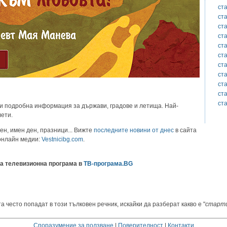
ст
ст
ст
ст
ст
ст
ст
ст
ст
ст
ст
и подробна информация за държави, градове и летища. Най-
лети.
ен, имен ден, празници... Вижте
последните новини от днес
в сайта
 онлайн медии:
Vestnicibg.com
.
а телевизионна програма в
ТВ-програма.BG
а често попадат в този тълковен речник, искайки да разберат какво е "
старт
Споразумение за ползване
|
Поверителност
|
Контакти