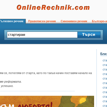
ълковен речник
Правописен речник
Синонимен речник
Българо-а
Бли
ст
ст
ст
ям се, потеглям от старта, като по такъв начин поставям начало на
ст
ст
ме реформата.
ст
 успешно.
ст
ст
ст
ст
ст