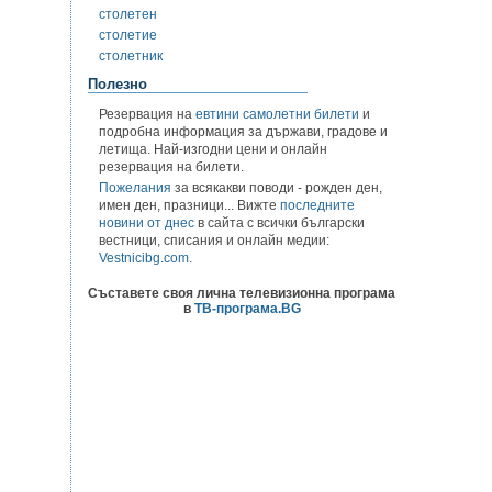
столетен
столетие
столетник
Полезно
Резервация на
евтини самолетни билети
и
подробна информация за държави, градове и
летища. Най-изгодни цени и онлайн
резервация на билети.
Пожелания
за всякакви поводи - рожден ден,
имен ден, празници... Вижте
последните
новини от днес
в сайта с всички български
вестници, списания и онлайн медии:
Vestnicibg.com
.
Съставете своя лична телевизионна програма
в
ТВ-програма.BG