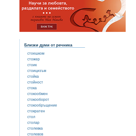
Близки думи от речника
стоешком
стожер
стоик
стоицизъм
стойка
стойност
стока
стокообмен
стокооборот
стокообръщение
стократен
стол
столар
столевка
столевов