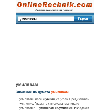
безплатен онлайн речник
умиля̀вам
Значение на думата
умилявам
умиляваш,
несв.
и
умиля
,
св.
;
кого.
Предизвиквам
умиление. Гледката с високата планина го
умиляваше. –
умилявам
се
/
умиля се
.
Изпадам в