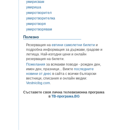
умирисвам
умириша
умиротворител
умиротворителка
умиротворя
умиротворявам
Полезно
Резервация на
евтини самолетни билети
и
подробна информация за държави, градове и
летища. Най-изгодни цени и онлайн
резервация на билети.
Пожелания
за всякакви поводи - рожден ден,
имен ден, празници... Вижте
последните
новини от днес
в сайта с всички български
вестници, списания и онлайн медии:
Vestnicibg.com
.
Съставете своя лична телевизионна програма
в
ТВ-програма.BG