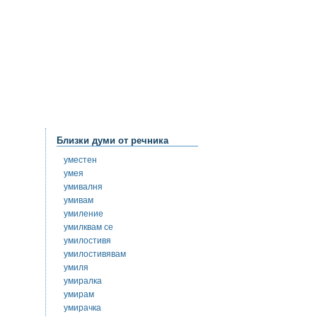
Близки думи от речника
уместен
умея
умивалня
умивам
умиление
умилквам се
умилостивя
умилостивявам
умиля
умиралка
умирам
умирачка