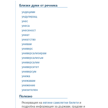
Близки думи от речника
ундецими
ундулиращ
унес
унеса
унесеност
униат
униатство
унивам
универс
универсализирам
универсализъм
универсалии
университет
универсум
унижа
унижавам
унижение
унизителен
Полезно
Резервация на
евтини самолетни билети
и
подробна информация за държави, градове и