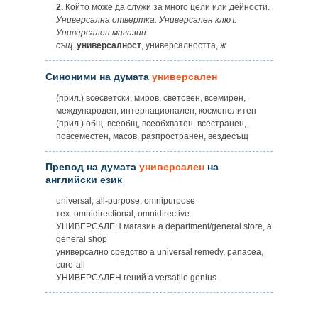
2.
Който може да служи за много цели или дейности.
Универсална отвертка. Универсален ключ.
Универсален магазин.
същ.
универсалност
, универсалността,
ж.
Синоними на думата
универсален
(прил.) всесветски, миров, световен, всемирен,
международен, интернационален, космополитен
(прил.) общ, всеобщ, всеобхватен, всестранен,
повсеместен, масов, разпространен, вездесъщ
Превод на думата
универсален
на
английски език
universal; all-purpose, omnipurpose
тех. omnidirectional, omnidirective
УНИВЕРСАЛЕН магазин a department/general store, a
general shop
универсално средство a universal remedy, panacea,
cure-all
УНИВЕРСАЛЕН гений a versatile genius