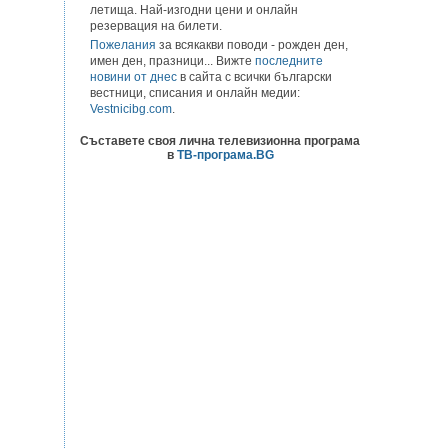
летища. Най-изгодни цени и онлайн
резервация на билети.
Пожелания
за всякакви поводи - рожден ден,
имен ден, празници... Вижте
последните
новини от днес
в сайта с всички български
вестници, списания и онлайн медии:
Vestnicibg.com
.
Съставете своя лична телевизионна програма
в
ТВ-програма.BG