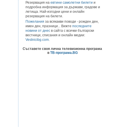
Резервация на
евтини самолетни билети
и
подробна информация за държави, градове и
летища. Най-изгодни цени и онлайн
резервация на билети.
Пожелания
за всякакви поводи - рожден ден,
имен ден, празници... Вижте
последните
новини от днес
в сайта с всички български
вестници, списания и онлайн медии:
Vestnicibg.com
.
Съставете своя лична телевизионна програма
в
ТВ-програма.BG