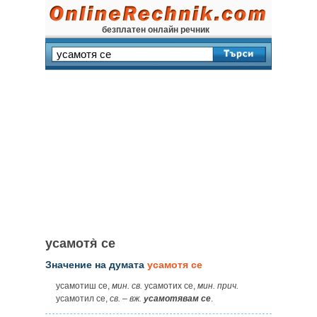
безплатен онлайн речник
усамотя̀ се
Значение на думата
усамотя се
усамотиш се,
мин. св.
усамотих се,
мин. прич.
усамотил се,
св.
–
вж.
усамотявам се
.