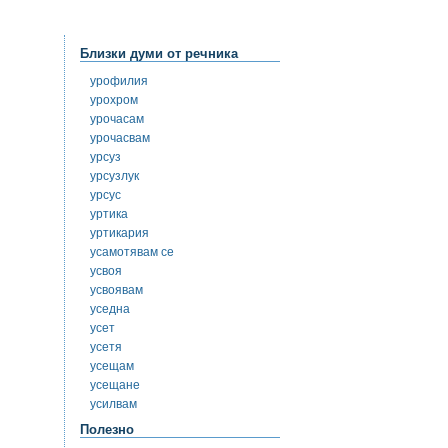
Близки думи от речника
урофилия
урохром
урочасам
урочасвам
урсуз
урсузлук
урсус
уртика
уртикария
усамотявам се
усвоя
усвоявам
уседна
усет
усетя
усещам
усещане
усилвам
Полезно