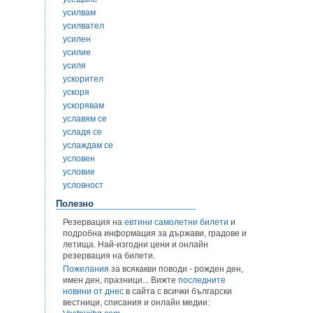
усилвам
усилвател
усилен
усилие
усиля
ускорител
ускоря
ускорявам
уславям се
усладя се
услаждам се
условен
условие
условност
Полезно
Резервация на
евтини самолетни билети
и
подробна информация за държави, градове и
летища. Най-изгодни цени и онлайн
резервация на билети.
Пожелания
за всякакви поводи - рожден ден,
имен ден, празници... Вижте
последните
новини от днес
в сайта с всички български
вестници, списания и онлайн медии: