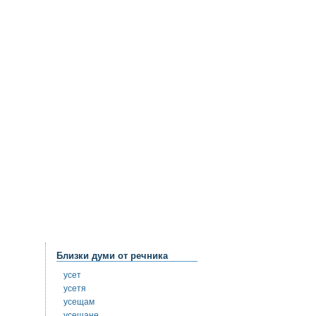
Близки думи от речника
усет
усетя
усещам
усещане