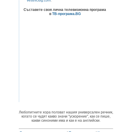
Vestnicibg.com
.
Съставете своя лична телевизионна програма
в
ТВ-програма.BG
Любопитните хора ползват нашия универсален речник,
когато се чудят какво значи "ускорение", как се пише,
какви синоними има и как е на английски.