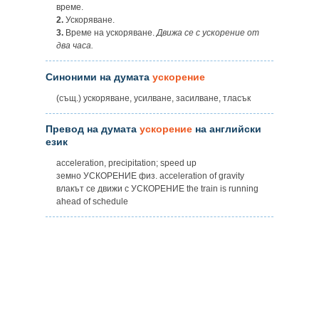
време.
2.
Ускоряване.
3.
Време на ускоряване.
Движа се с ускорение от
два часа.
Синоними на думата
ускорение
(същ.) ускоряване, усилване, засилване, тласък
Превод на думата
ускорение
на английски
език
acceleration, precipitation; speed up
земно УСКОРЕНИЕ физ. acceleration of gravity
влакът се движи с УСКОРЕНИЕ the train is running
ahead of schedule