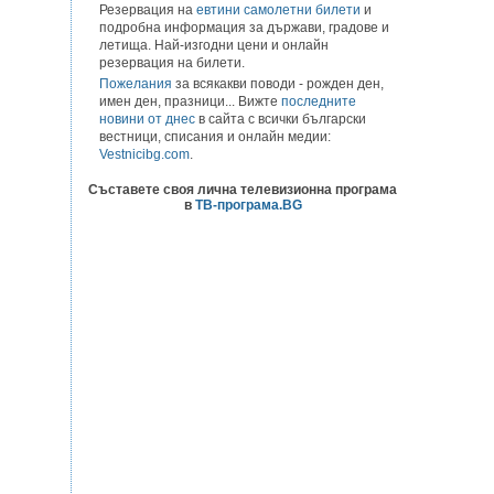
Резервация на
евтини самолетни билети
и
подробна информация за държави, градове и
летища. Най-изгодни цени и онлайн
резервация на билети.
Пожелания
за всякакви поводи - рожден ден,
имен ден, празници... Вижте
последните
новини от днес
в сайта с всички български
вестници, списания и онлайн медии:
Vestnicibg.com
.
Съставете своя лична телевизионна програма
в
ТВ-програма.BG