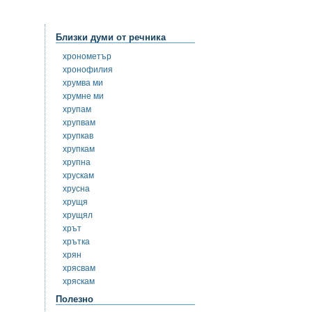
Близки думи от речника
хронометър
хронофилия
хрумва ми
хрумне ми
хрупам
хрупвам
хрупкав
хрупкам
хрупна
хрускам
хрусна
хрущя
хрущял
хрът
хрътка
хрян
хрясвам
хряскам
Полезно