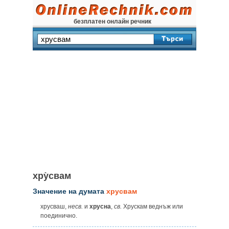
безплатен онлайн речник
хру̀свам
Значение на думата
хрусвам
хрусваш,
несв.
и
хрусна
,
св.
Хрускам веднъж или
поединично.