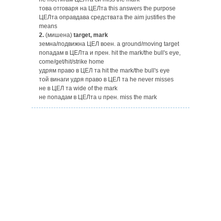
това отговаря на ЦЕЛта this answers the purpose
ЦЕЛта оправдава средствата the aim justifies the
means
2.
(мишена)
target, mark
земна/подвижна ЦЕЛ воен. а ground/moving target
попадам в ЦЕЛта и прен. hit the mark/the bull's eye,
come/get/hit/strike home
удрям право в ЦЕЛ та hit the mark/the bull's eye
той винаги удря право в ЦЕЛ та he never misses
не в ЦЕЛ та wide of the mark
не попадам в ЦЕЛта u прен. miss the mark