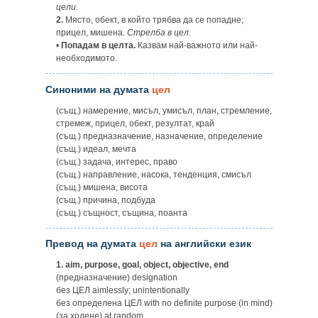
цели.
2.
Място, обект, в който трябва да се попадне;
прицел, мишена.
Стрелба в цел.
•
Попадам в целта.
Казвам най-важното или най-
необходимото.
Синоними на думата
цел
(същ.) намерение, мисъл, умисъл, план, стремление,
стремеж, прицел, обект, резултат, край
(същ.) предназначение, назначение, определение
(същ.) идеал, мечта
(същ.) задача, интерес, право
(същ.) направление, насока, тенденция, смисъл
(същ.) мишена, висота
(същ.) причина, подбуда
(същ.) същност, същина, поанта
Превод на думата
цел
на английски език
1.
aim, purpose, goal, object, objective, end
(предназначение) designation
без ЦЕЛ aimlessly; unintentionally
без определена ЦЕЛ with no definite purpose (in mind)
(за ходене) at random