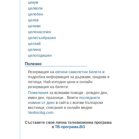
цекум
целволе
целебен
целев
целеви
целенасочен
целесъобразен
целзий
целина
целогодишен
Полезно
Резервация на
евтини самолетни билети
и
подробна информация за държави, градове и
летища. Най-изгодни цени и онлайн
резервация на билети.
Пожелания
за всякакви поводи - рожден ден,
имен ден, празници... Вижте
последните
новини от днес
в сайта с всички български
вестници, списания и онлайн медии:
Vestnicibg.com
.
Съставете своя лична телевизионна програма
в
ТВ-програма.BG