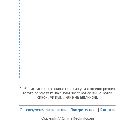
Любопитните хора ползват нашия универсален речник,
когато се чудят какво значи "цел", как се пише, какви
синоними има и как е на английски.
Споразумение за ползване
|
Поверителност
|
Контакти
Copyright © OnlineRechnik.com