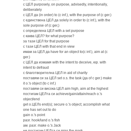
с ЦЕЛ purposely, on purpose, advisedly, intentionally,
deliberately
с ЦЕЛ да (in order) to (c inf.), with the purpose of (c ger.)
с единствена ЦЕЛ да solely in order to (c inf.), with the
sole purpose of (c ger,)
с определена ЦЕЛ with a set purpose
с каква ЦЕЛ? for what purpose?
за тази ЦЕЛ for that purpose
с тази ЦЕЛ with that end in view
имам за ЦЕЛ да have for an object to(c inf.), aim at (c
ger.)
с ЦЕЛ да измамя with the intent to deceive, юр. with
intent to defraud
с благотворителна ЦЕЛ in aid of charity
поставям си за ЦЕЛ set o.s. the task (да of c ger.) make
it o.'s object (to c inf.)
поставям си висока ЦЕЛ aim high, aim at the highest
постигам ЦЕЛта си achieve/gain/attain/reach o.'s
object/end
get o.ЦЕЛs end(s); secure o.'s object; accomplish what
one has set out to do
gain o.'s роint
разг. hook/land o.'s fish
ам. разг. make o.'s Jack
не постигам ЦЕЛта си miss the mark