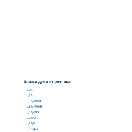
Близки думи от речника
цвят
цев
цедилен
цедилник
цедило
цедка
цедя
цезура