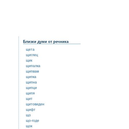
Близки думи от речника
щета
щиглец
щик
щипалка
щипвам
щипка
щипна
щипци
щипя
щит
щитовиден
щифт
що
що-годе
щок