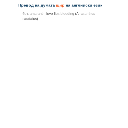
Превод на думата
щир
на английски език
бот. amaranth, love-lies-bleeding (Amaranthus
caudatus)