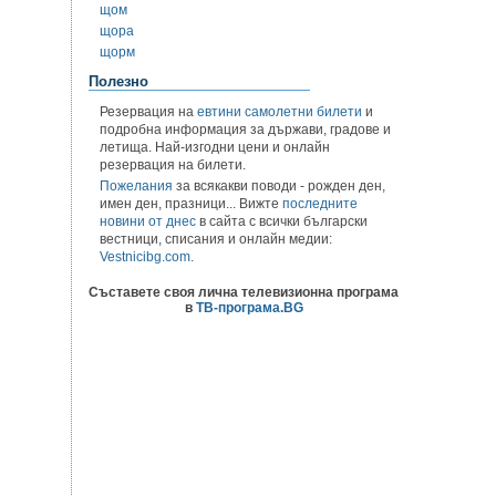
щом
щора
щорм
Полезно
Резервация на
евтини самолетни билети
и
подробна информация за държави, градове и
летища. Най-изгодни цени и онлайн
резервация на билети.
Пожелания
за всякакви поводи - рожден ден,
имен ден, празници... Вижте
последните
новини от днес
в сайта с всички български
вестници, списания и онлайн медии:
Vestnicibg.com
.
Съставете своя лична телевизионна програма
в
ТВ-програма.BG