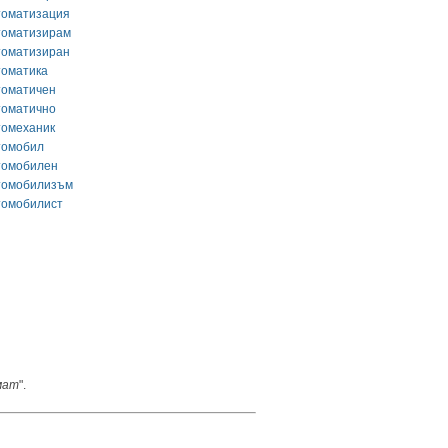
томатизация
томатизирам
томатизиран
томатика
томатичен
томатично
томеханик
томобил
томобилен
томобилизъм
томобилист
мат
".