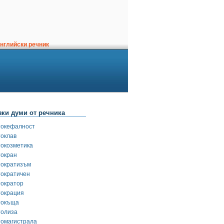
нглийски речник
зки думи от речника
токефалност
токлав
токозметика
токран
тократизъм
тократичен
тократор
токрация
токъща
толиза
томагистрала