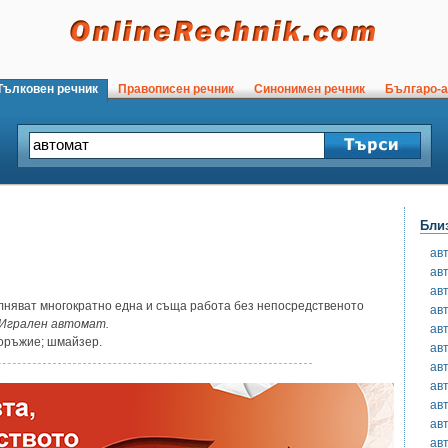
ълковен речник
Правописен речник
Синонимен речник
Българо-а
Бли
ав
ав
ав
лняват многократно една и съща работа без непосредственото
ав
Игрален автомат.
ав
оръжие; шмайзер.
ав
ав
ав
ав
ав
ав