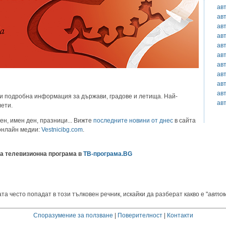
ав
ав
ав
ав
ав
ав
ав
ав
ав
ав
и подробна информация за държави, градове и летища. Най-
ав
лети.
ен, имен ден, празници... Вижте
последните новини от днес
в сайта
 онлайн медии:
Vestnicibg.com
.
а телевизионна програма в
ТВ-програма.BG
та често попадат в този тълковен речник, искайки да разберат какво е "
авто
Споразумение за ползване
|
Поверителност
|
Контакти