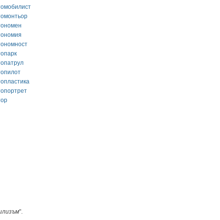
томобилист
томонтьор
тономен
тономия
тономност
топарк
топатрул
топилот
топластика
топортрет
тор
илизъм
".