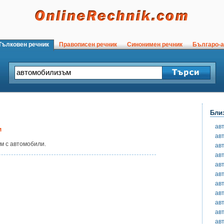
ълковен речник
Правописен речник
Синонимен речник
Българо-а
Бли
ав
м
ав
м с автомобили.
ав
ав
ав
ав
ав
ав
ав
ав
ав