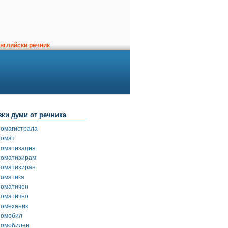
нглийски речник
зки думи от речника
томагистрала
томат
томатизация
томатизирам
томатизиран
томатика
томатичен
томатично
томеханик
томобил
томобилен