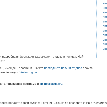
ав
ав
ав
ав
ав
ав
ав
ав
ав
ав
ав
и подробна информация за държави, градове и летища. Най-
лети.
ен, имен ден, празници... Вижте
последните новини от днес
в сайта
 онлайн медии:
Vestnicibg.com
.
а телевизионна програма в
ТВ-програма.BG
често попадат в този тълковен речник, искайки да разберат какво е "
автомоб