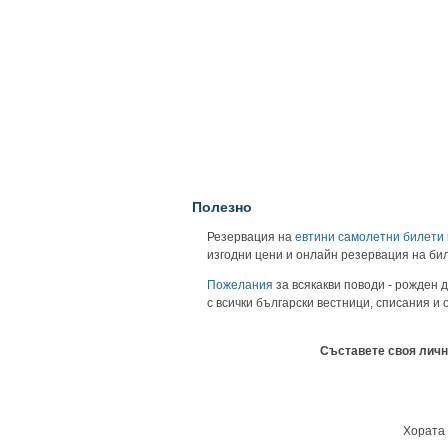
Полезно
Резервация на
евтини самолетни билети
изгодни цени и онлайн резервация на би
Пожелания
за всякакви поводи - рожден д
с всички български вестници, списания и
Съставете своя личн
Хората 