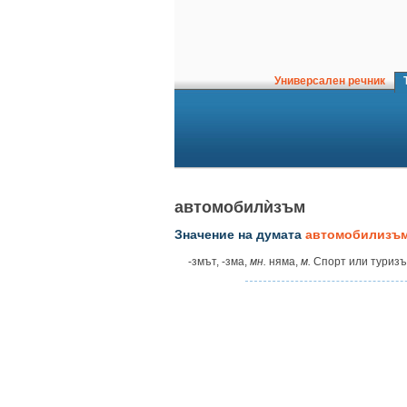
Универсален речник
Т
автомобилѝзъм
Значение на думата
автомобилизъ
‑змът, ‑зма,
мн.
няма,
м.
Спорт или туризъ