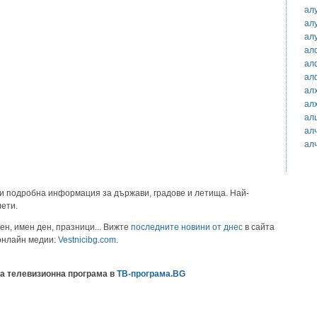
ал
ал
ал
ал
ал
ал
ал
ал
ал
ал
ал
и подробна информация за държави, градове и летища. Най-
лети.
ен, имен ден, празници... Вижте
последните новини от днес
в сайта
 онлайн медии:
Vestnicibg.com
.
а телевизионна програма в
ТВ-програма.BG