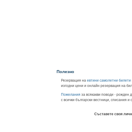
Полезно
Резервация на
евтини самолетни билети
изгодни цени и онлайн резервация на би
Пожелания
за всякакви поводи - рожден д
с всички български вестници, списания и
Съставете своя личн