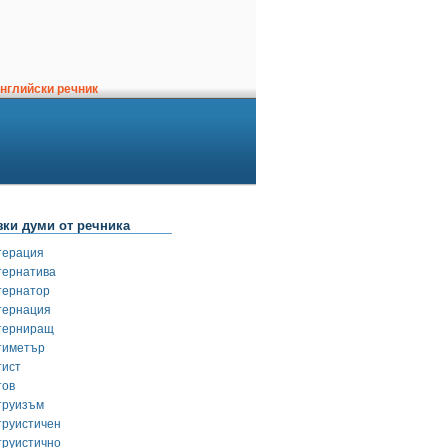
нглийски речник
зки думи от речника
терация
тернатива
тернатор
тернация
терниращ
тиметър
тист
тов
труизъм
труистичен
труистично