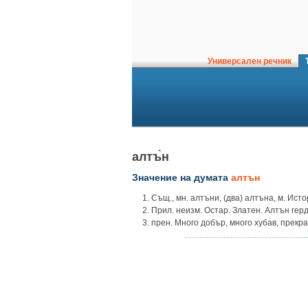
Универсален речник
Т
алтъ̀н
Значение на думата
алтън
1. Същ., мн. алтъни, (два) алтъна, м. Ист
2. Прил. неизм. Остар. Златен. Алтън гер
3. прен. Много добър, много хубав, прекра