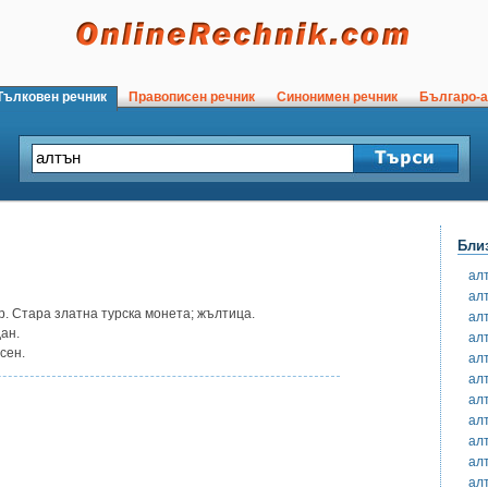
ълковен речник
Правописен речник
Синонимен речник
Българо-а
Бли
ал
ал
ор. Стара златна турска монета; жълтица.
ал
дан.
ал
сен.
ал
ал
ал
ал
ал
ал
ал