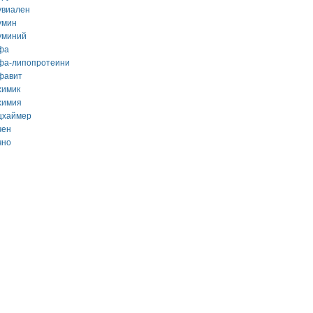
увиален
умин
уминий
фа
фа-липопротеини
фавит
химик
химия
цхаймер
чен
чно