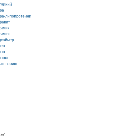
уминий
фа
фа-липопротеини
фавит
химик
химия
цхаймер
чен
чно
чност
ъш-вериш
ин
".