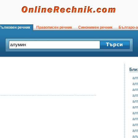
ълковен речник
Правописен речник
Синонимен речник
Българо-а
Бли
ал
ал
ал
ал
ал
ал
ал
ал
ал
ал
ал