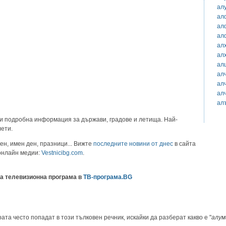
ал
ал
ал
ал
ал
ал
ал
ал
ал
ал
ал
и подробна информация за държави, градове и летища. Най-
лети.
ен, имен ден, празници... Вижте
последните новини от днес
в сайта
 онлайн медии:
Vestnicibg.com
.
а телевизионна програма в
ТВ-програма.BG
ата често попадат в този тълковен речник, искайки да разберат какво е "
алум