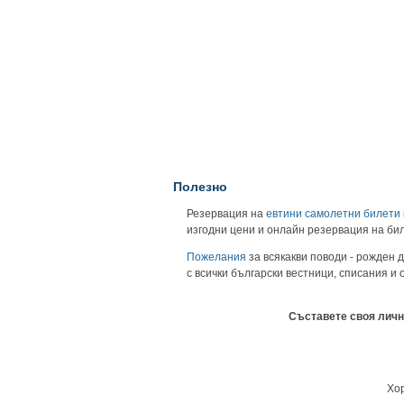
Полезно
Резервация на
евтини самолетни билети
изгодни цени и онлайн резервация на би
Пожелания
за всякакви поводи - рожден д
с всички български вестници, списания и
Съставете своя личн
Хор