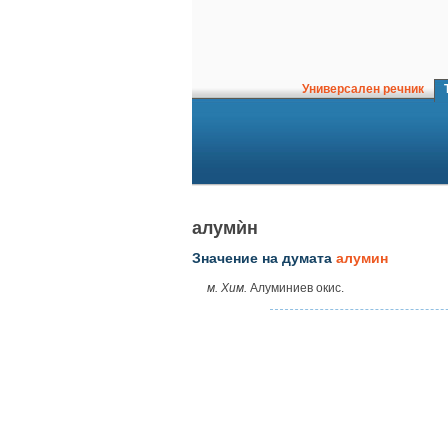
Универсален речник
Т
алумѝн
Значение на думата
алумин
м. Хим.
Алуминиев окис.