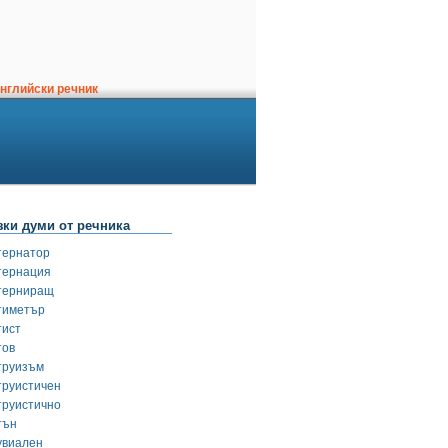
нглийски речник
зки думи от речника
тернатор
тернация
терниращ
тиметър
тист
тов
труизъм
труистичен
труистично
тън
увиален